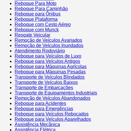
Reboque Para Moto
Reboque Para Caminhão
Reboque para Ônibus
Reboque Plataforma
Reboque com Cesto Aéreo
Reboque com Munck
Resgate Veicular
Remoção de Veículos Avariados
Remoção de Veículos Inundados
Atendimento Rodoviário
Reboque para Veículos de Luxo
Reboque para Veículos Antigos
Reboque para Máquinas Agrícolas
Reboque para Máquinas Pesadas
Transporte de Veículos Blindados
Transporte de Veículos Baixos
Transporte de Embarcações
Transporte de Equipamentos Industriais
Remoção de Veículos Abandonados
Reboque para Acidentes
Reboque para Emergências
Reboque para Veículos Rebocados
Reboque para Veículos Aparelhados
Assistência Mecânica
Assistência Elétrica