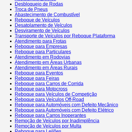
Desbloqueio de Rodas
Troca de Pneus
Abastecimento de Combustível
Reboque de Veículos
Desatolamento de Veículos
Desviramento de Veículos
Transporte de Veículos por Reboque Plataforma
Atendimento para Frotas
Reboque para Empresas
Reboque para Particulares
Atendimento em Rodovias
Atendimento em Áreas Urbanas
Atendimento em Áreas Rurais
Reboque para Eventos
Reboque para Feiras
Reboque para Carros de Corrida
Reboque para Motocross
Reboque para Veículos de Competição
Reboque para Veículos Off-Road
Reboque para Automóveis com Defeito Mecânico
Reboque para Automóveis com Defeito Elétrico
Reboque para Carros Inoperantes
Remoção de Veículos por Inadimplência
Remoção de Veículos por Multa
Reboque para Leilões