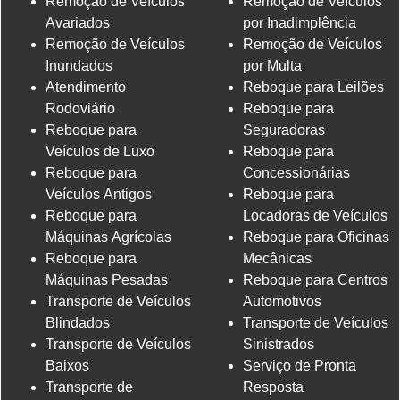
Remoção de Veículos
Remoção de Veículos
Avariados
por Inadimplência
Remoção de Veículos
Remoção de Veículos
Inundados
por Multa
Atendimento
Reboque para Leilões
Rodoviário
Reboque para
Reboque para
Seguradoras
Veículos de Luxo
Reboque para
Reboque para
Concessionárias
Veículos Antigos
Reboque para
Reboque para
Locadoras de Veículos
Máquinas Agrícolas
Reboque para Oficinas
Reboque para
Mecânicas
Máquinas Pesadas
Reboque para Centros
Transporte de Veículos
Automotivos
Blindados
Transporte de Veículos
Transporte de Veículos
Sinistrados
Baixos
Serviço de Pronta
Transporte de
Resposta