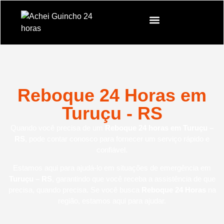
Reboque 24 Horas em
Turuçu - RS
Quando você precisa de um
Reboque 24 horas em Turuçu –
RS
, pode contar conosco para fornecer um serviço rápido e
confiável.
Estamos aqui para ajudá-lo em situações de emergência em
Turuçu – RS
, garantindo que você receba a assistência de que
precisa, quando precisa. Se você busca
Reboque 24 Horas
na
região, estamos aqui para ajudar.