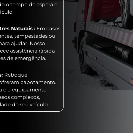
o o tempo de espera e
ículo.
es Naturais :
Em casos
entes, tempestades ou
para ajudar. Nosso
ece assistência rápida
ões de emergência.
s:
Reboque
 sofreram capotamento.
ia e o equipamento
casos complexos,
dade do seu veículo.