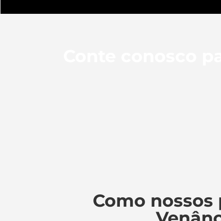
Conte conosco pa
Como nossos 
Venânc