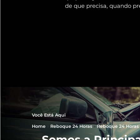
de que precisa, quando pr
Você Está Aqui
Home
»
Reboque 24 Horas
»
Reboque 24 Horas 
Somos a Principa