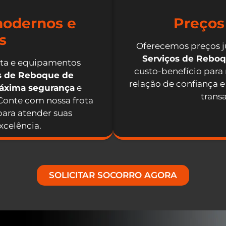
odernos e
Preços
s
Oferecemos preços j
Serviços de Rebo
nta e equipamentos
custo-benefício para
os de Reboque de
relação de confiança e
máxima segurança
e
trans
 Conte com nossa frota
ara atender suas
celência.
SOLICITAR SOCORRO AGORA