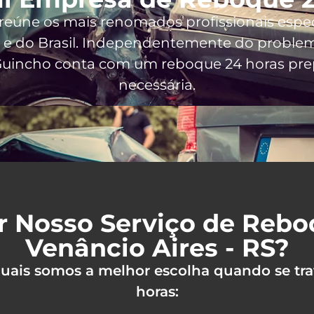
 reúne os mais renomados profissionais espe
e do Brasil
. Independentemente do problema
 Guincho conta com um reboque 24 horas prep
necessária.
r Nosso Serviço de Reb
Venâncio Aires - RS?
 quais somos a melhor escolha quando se tra
horas: