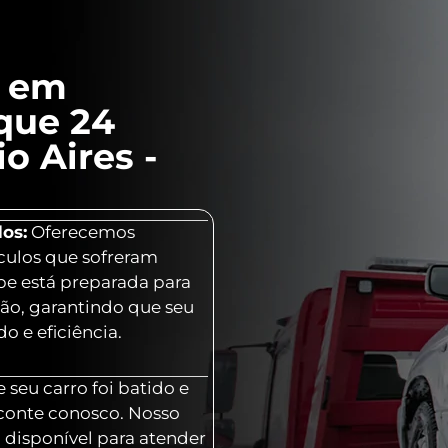
l em
que 24
o Aires -
os:
Oferecemos
culos que sofreram
ipe está preparada para
ção, garantindo que seu
o e eficiência.
 seu carro foi batido e
 conte conosco. Nosso
 disponível para atender