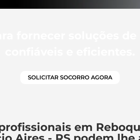
ra fornecer soluções de
confiáveis e eficientes.
SOLICITAR SOCORRO AGORA
profissionais em Reboqu
io Aires - RS podem lhe 