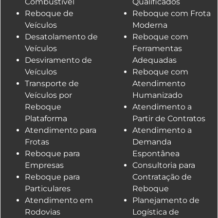
Combustível
Qualificados
Reboque de
Reboque com Frota
Veículos
Moderna
Desatolamento de
Reboque com
Veículos
Ferramentas
Desviramento de
Adequadas
Veículos
Reboque com
Transporte de
Atendimento
Veículos por
Humanizado
Reboque
Atendimento a
Plataforma
Partir de Contratos
Atendimento para
Atendimento a
Frotas
Demanda
Reboque para
Espontânea
Empresas
Consultoria para
Reboque para
Contratação de
Particulares
Reboque
Atendimento em
Planejamento de
Rodovias
Logística de