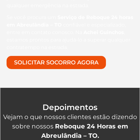
qualquer emergência na estrada.
Se você procura um
Serviço de Reboque 24 horas
em Abreulândia – TO
confiável e especializado,
entre em contato conosco. Na
Achei Guinchos
,
estamos prontos para ajudá-lo a superar qualquer
contratempo na estrada.
SOLICITAR SOCORRO AGORA
Depoimentos
Vejam o que nossos clientes estão dizendo
sobre nossos
Reboque 24 Horas em
Abreulândia – TO.