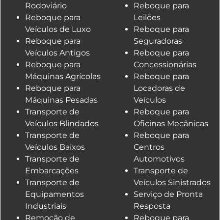
Rodoviário
Reboque para
Reboque para
Leilões
Veículos de Luxo
Reboque para
Reboque para
Seguradoras
Veículos Antigos
Reboque para
Reboque para
Concessionárias
Máquinas Agrícolas
Reboque para
Reboque para
Locadoras de
Máquinas Pesadas
Veículos
Transporte de
Reboque para
Veículos Blindados
Oficinas Mecânicas
Transporte de
Reboque para
Veículos Baixos
Centros
Transporte de
Automotivos
Embarcações
Transporte de
Transporte de
Veículos Sinistrados
Equipamentos
Serviço de Pronta
Industriais
Resposta
Remoção de
Reboque para