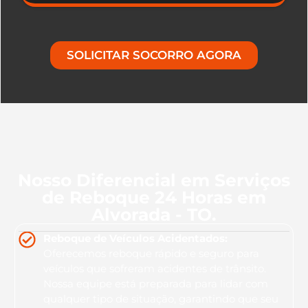
SOLICITAR SOCORRO AGORA
Nosso Diferencial em Serviços
de Reboque 24 Horas em
Alvorada - TO.
Reboque de Veículos Acidentados:
Oferecemos reboque rápido e seguro para
veículos que sofreram acidentes de trânsito.
Nossa equipe está preparada para lidar com
qualquer tipo de situação, garantindo que seu