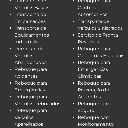
Transporte de
Reboque para
Veículos Baixos
Centros
Transporte de
Automotivos
Embarcações
Transporte de
Transporte de
Veículos Sinistrados
Equipamentos
Serviço de Pronta
Industriais
Resposta
Remoção de
Reboque para
Veículos
Operações Especiais
Abandonados
Reboque para
Reboque para
Emergências
Acidentes
Climáticas
Reboque para
Reboque para
Emergências
Prevenção de
Reboque para
Acidentes
Veículos Rebocados
Reboque com
Reboque para
Seguro
Veículos
Reboque com
Aparelhados
Monitoramento