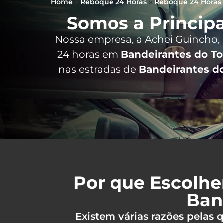
Home
»
Reboque 24 Horas
»
Reboque 24 Horas
Somos a Principa
Nossa empresa, a
Achei Guincho
,
24 horas
em
Bandeirantes do To
nas estradas de
Bandeirantes do
Por que Escolhe
Ban
Existem várias razões pelas