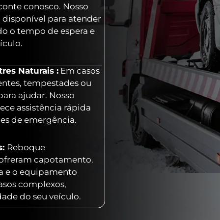
 conte conosco. Nosso
 disponível para atender
o o tempo de espera e
ículo.
es Naturais :
Em casos
entes, tempestades ou
para ajudar. Nosso
ece assistência rápida
ões de emergência.
s:
Reboque
 sofreram capotamento.
ia e o equipamento
casos complexos,
dade do seu veículo.