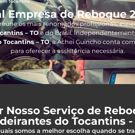
 em Tocantins
l Empresa de Reboque 2
 reúne os mais renomados profissionais espe
cantins – TO
e do Brasil
. Independentemente
 Tocantins – TO
, a Achei Guincho conta co
para oferecer a assistência necessária.
r Nosso Serviço de Reb
deirantes do Tocantins -
 quais somos a melhor escolha quando se tra