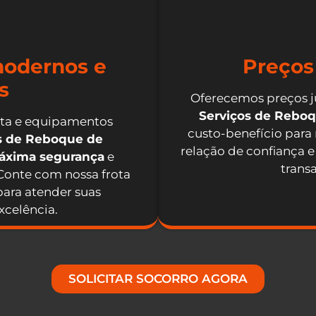
odernos e
Preços
s
Oferecemos preços j
Serviços de Rebo
nta e equipamentos
custo-benefício para
os de Reboque de
relação de confiança e
máxima segurança
e
trans
 Conte com nossa frota
ara atender suas
celência.
SOLICITAR SOCORRO AGORA