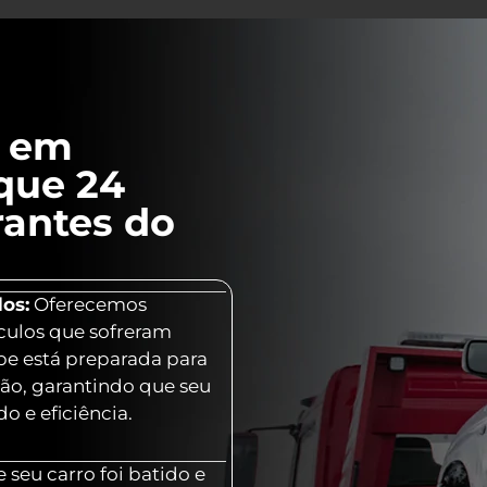
l em
que 24
antes do
os:
Oferecemos
culos que sofreram
ipe está preparada para
ção, garantindo que seu
o e eficiência.
 seu carro foi batido e