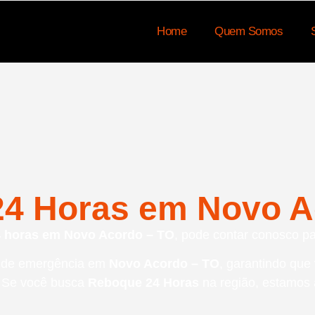
Home
Quem Somos
4 Horas em Novo A
 horas em Novo Acordo – TO
, pode contar conosco pa
s de emergência em
Novo Acordo – TO
, garantindo que
. Se você busca
Reboque 24 Horas
na região, estamos a