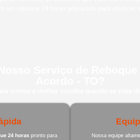
m um reboque 24 horas preparado para oferecer a 
 Nosso Serviço de Reboque
Acordo - TO?
uais somos a melhor escolha quando se trata de
ápida
Equip
ue 24 horas
pronto para
Nossa equipe altamen