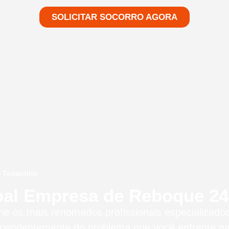
SOLICITAR SOCORRO AGORA
 Tocantins
pal Empresa de Reboque 24 
úne os mais renomados profissionais especializad
ependentemente do problema que você enfrente n