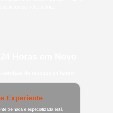
assistência necessária.
 24 Horas em Novo
 serviços de reboque 24 horas:
e Experiente
te treinada e especializada está