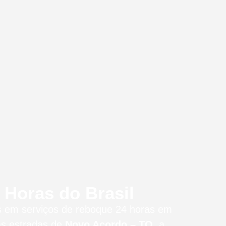
Horas do Brasil
os em serviços de reboque 24 horas
em
as estradas de
Novo Acordo – TO
, a