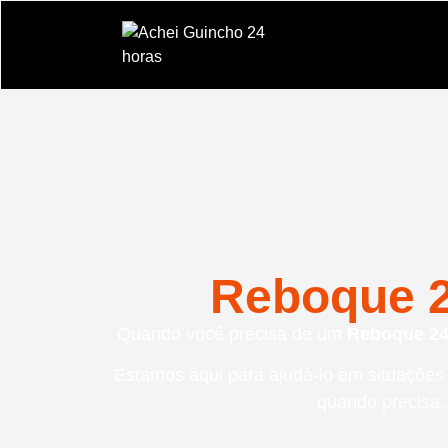
Reboque 2
Quando você precisa de um
Reboque 24
Estamos aqui para ajudá-lo em situaçõe
quando precisa