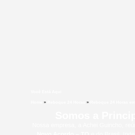
Você Está Aqui
Home
»
Reboque 24 Horas
»
Reboque 24 Horas em
Somos a Princi
Nossa empresa, a
Achei Guincho
, re
Novo Acordo – TO
e do Brasil
. Ind