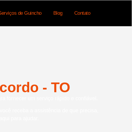
Serviços de Guincho
Blog
Contato
cordo - TO
ra fornecer um serviço rápido e confiável.
 você receba a assistência de que precisa,
qui para ajudar.