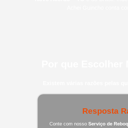
Achei Guincho conta co
Por que Escolher
Existem várias razões pelas q
Resposta R
Conte com nosso
Serviço de Reboq