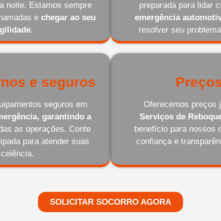
 da noite. Estamos sempre
preparada para lidar 
 chamadas e
chegar ao seu
emergência automotiv
gilidade.
resolver seu problema
nos e seguros
Preços
equipamentos seguros em
Oferecemos preços j
ergência, garantindo a
Serviços de Reboqu
odas as operações. Conte
benefício para nossos 
ipada para atender suas
confiança e transparê
celência.
SOLICITAR SOCORRO AGORA