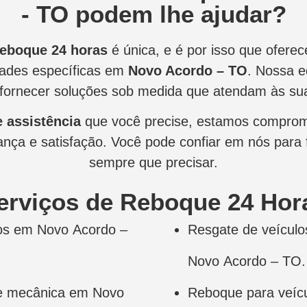
- TO podem lhe ajudar?
reboque 24 horas
é única, e é por isso que ofer
dades específicas em
Novo Acordo – TO
. Nossa e
fornecer soluções sob medida que atendam às su
e assistência
que você precise, estamos comprom
nça e satisfação. Você pode confiar em nós para f
sempre que precisar.
erviços de Reboque 24 Hor
os em Novo Acordo –
Resgate de veícul
Novo Acordo – TO.
ne mecânica em Novo
Reboque para veíc