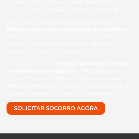
de cada cliente e fornecer assistência rápida e
eficaz para garantir sua segurança e tranquilidade.
Estamos comprometidos em oferecer um
Reboque 24 horas
em São Bento do Tocantins –
TO
excepcional e estamos disponíveis 24 horas
por dia, 7 dias por semana, para ajudar com
qualquer emergência na estrada.
Se você procura um
Serviço de Reboque 24 horas
em São Bento do Tocantins – TO
confiável e
especializado, entre em contato conosco. Na
Achei Guinchos
, estamos prontos para ajudá-lo a
superar qualquer contratempo na estrada.
SOLICITAR SOCORRO AGORA