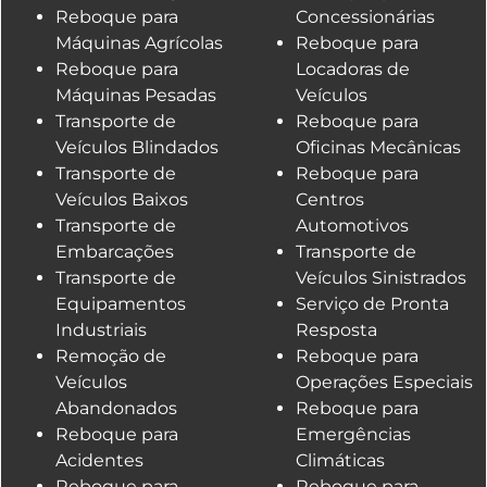
Reboque para
Concessionárias
Máquinas Agrícolas
Reboque para
Reboque para
Locadoras de
Máquinas Pesadas
Veículos
Transporte de
Reboque para
Veículos Blindados
Oficinas Mecânicas
Transporte de
Reboque para
Veículos Baixos
Centros
Transporte de
Automotivos
Embarcações
Transporte de
Transporte de
Veículos Sinistrados
Equipamentos
Serviço de Pronta
Industriais
Resposta
Remoção de
Reboque para
Veículos
Operações Especiais
Abandonados
Reboque para
Reboque para
Emergências
Acidentes
Climáticas
Reboque para
Reboque para