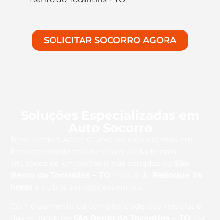
SOLICITAR SOCORRO AGORA
Soluções Especializadas em
Auto Socorro
Bem-vindo à Achei Guinchos, especialistas em
fornecer assistência de alta qualidade para
situações de emergência nas estradas de
São
Bento do Tocantins – TO
, incluindo
Reboque 24
horas
e outros serviços essenciais.
Com o aumento da complexidade dos veículos e
das estradas de
São Bento do Tocantins – TO
, ter