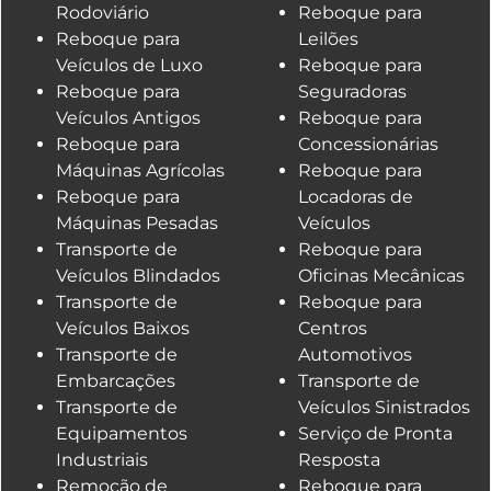
Rodoviário
Reboque para
Reboque para
Leilões
Veículos de Luxo
Reboque para
Reboque para
Seguradoras
Veículos Antigos
Reboque para
Reboque para
Concessionárias
Máquinas Agrícolas
Reboque para
Reboque para
Locadoras de
Máquinas Pesadas
Veículos
Transporte de
Reboque para
Veículos Blindados
Oficinas Mecânicas
Transporte de
Reboque para
Veículos Baixos
Centros
Transporte de
Automotivos
Embarcações
Transporte de
Transporte de
Veículos Sinistrados
Equipamentos
Serviço de Pronta
Industriais
Resposta
Remoção de
Reboque para