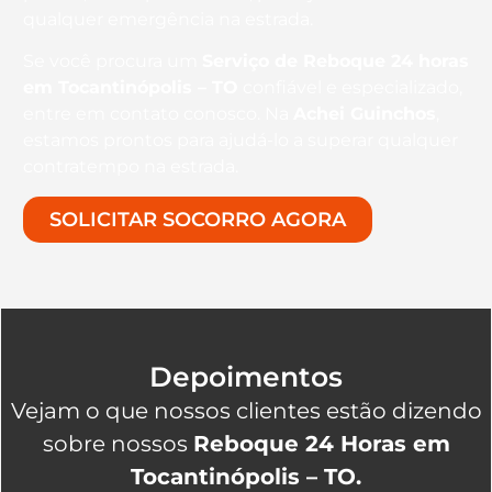
qualquer emergência na estrada.
Se você procura um
Serviço de Reboque 24 horas
em Tocantinópolis – TO
confiável e especializado,
entre em contato conosco. Na
Achei Guinchos
,
estamos prontos para ajudá-lo a superar qualquer
contratempo na estrada.
SOLICITAR SOCORRO AGORA
Depoimentos
Vejam o que nossos clientes estão dizendo
sobre nossos
Reboque 24 Horas em
Tocantinópolis – TO.