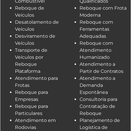
Combustível
Qualificados
Reboque de
Reboque com Frota
Veículos
Moderna
Desatolamento de
Reboque com
Veículos
Ferramentas
Desviramento de
Adequadas
Veículos
Reboque com
Transporte de
Atendimento
Veículos por
Humanizado
Reboque
Atendimento a
Plataforma
Partir de Contratos
Atendimento para
Atendimento a
Frotas
Demanda
Reboque para
Espontânea
Empresas
Consultoria para
Reboque para
Contratação de
Particulares
Reboque
Atendimento em
Planejamento de
Rodovias
Logística de