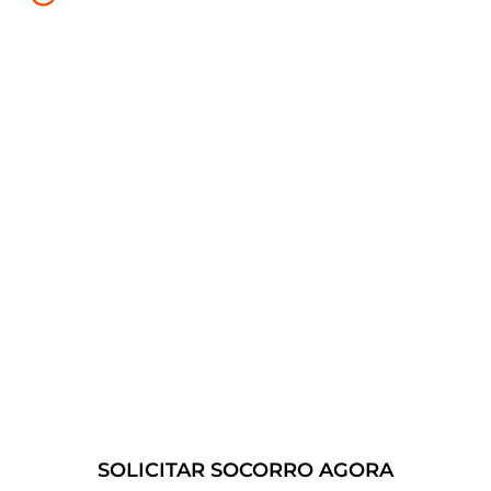
ou Bateria Descarregada:
Se você estiver com
um pneu furado ou com a bateria
descarregada, podemos fornecer assistência
rápida para que você possa voltar à estrada o
mais rápido possível.
Conte conosco para fornecer
soluções de guincho 24 horas
confiáveis e eficientes.
SOLICITAR SOCORRO AGORA