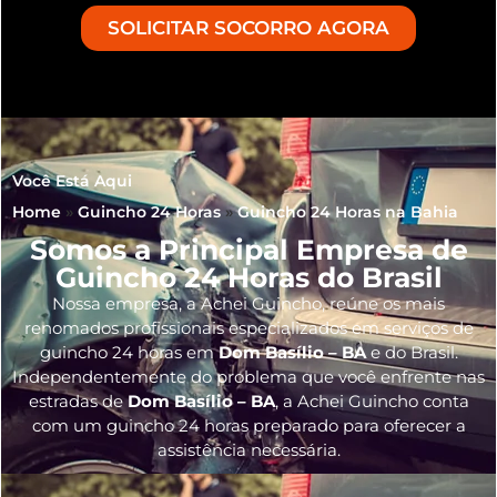
SOLICITAR SOCORRO AGORA
Você Está Aqui
Home
»
Guincho 24 Horas
»
Guincho 24 Horas na Bahia
Somos a Principal Empresa de
Guincho 24 Horas do Brasil
Nossa empresa, a
Achei Guincho
, reúne os mais
renomados profissionais especializados em serviços de
guincho 24 horas
em
Dom Basílio – BA
e do Brasil
.
Independentemente do problema que você enfrente nas
estradas de
Dom Basílio – BA
, a Achei Guincho conta
com um guincho 24 horas preparado para oferecer a
assistência necessária.