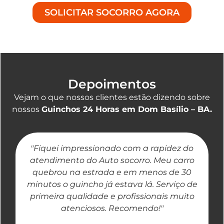
SOLICITAR SOCORRO AGORA
Depoimentos
Vejam o que nossos clientes estão dizendo sobre
nossos
Guinchos 24 Horas em Dom Basílio – BA.
"Fiquei impressionado com a rapidez do
"
atendimento do Auto socorro. Meu carro
quebrou na estrada e em menos de 30
a
minutos o guincho já estava lá. Serviço de
primeira qualidade e profissionais muito
atenciosos. Recomendo!"