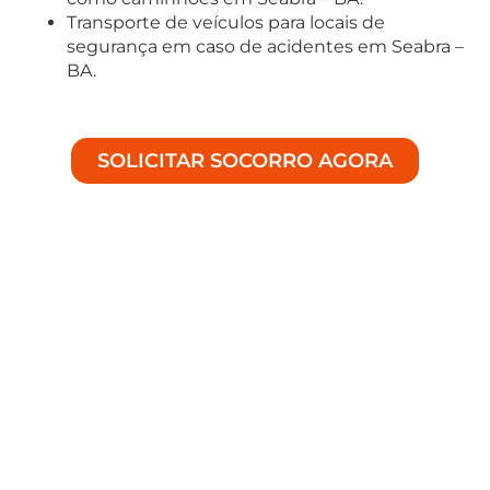
Transporte de veículos para locais de
segurança em caso de acidentes em Seabra –
BA.
SOLICITAR SOCORRO AGORA
Soluções Especializadas em
Auto Socorro
Bem-vindo à Achei Guinchos, especialistas em
fornecer assistência de alta qualidade para
situações de emergência nas estradas de
Seabra –
BA
, incluindo
Guincho 24 horas
e outros serviços
essenciais.