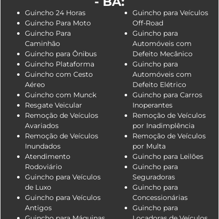
- BA:
Guincho 24 Horas
Guincho para Veículos
Guincho Para Moto
Off-Road
Guincho Para
Guincho para
Caminhão
Automóveis com
Guincho para Ônibus
Defeito Mecânico
Guincho Plataforma
Guincho para
Guincho com Cesto
Automóveis com
Aéreo
Defeito Elétrico
Guincho com Munck
Guincho para Carros
Resgate Veicular
Inoperantes
Remoção de Veículos
Remoção de Veículos
Avariados
por Inadimplência
Remoção de Veículos
Remoção de Veículos
Inundados
por Multa
Atendimento
Guincho para Leilões
Rodoviário
Guincho para
Guincho para Veículos
Seguradoras
de Luxo
Guincho para
Guincho para Veículos
Concessionárias
Antigos
Guincho para
Guincho para Máquinas
Locadoras de Veículos