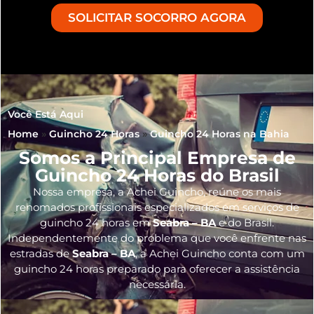
SOLICITAR SOCORRO AGORA
Você Está Aqui
Home
»
Guincho 24 Horas
»
Guincho 24 Horas na Bahia
Somos a Principal Empresa de
Guincho 24 Horas do Brasil
Nossa empresa, a
Achei Guincho
, reúne os mais
renomados profissionais especializados em serviços de
guincho 24 horas
em
Seabra – BA
e do Brasil
.
Independentemente do problema que você enfrente nas
estradas de
Seabra – BA
, a Achei Guincho conta com um
guincho 24 horas preparado para oferecer a assistência
necessária.