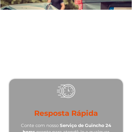
Por que Escolher Nosso
Serviço de Guincho 24 Horas
em Seabra - BA?
Existem várias razões pelas quais somos a melhor
escolha quando se trata de serviços de guincho 24
horas:
Resposta Rápida
Conte com nosso
Serviço de Guincho 24
horas
pronto para atendê-lo a qualquer