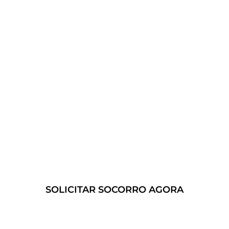
rápida para que você possa voltar à estrada o
mais rápido possível.
Conte conosco para fornecer
soluções de guincho 24 horas
confiáveis e eficientes.
SOLICITAR SOCORRO AGORA