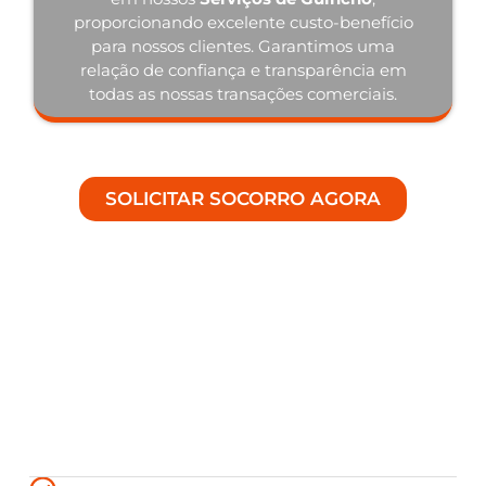
proporcionando excelente custo-benefício
para nossos clientes. Garantimos uma
relação de confiança e transparência em
todas as nossas transações comerciais.
SOLICITAR SOCORRO AGORA
Nosso Diferencial em Serviços
de Guincho 24 Horas em
Seabra - BA.