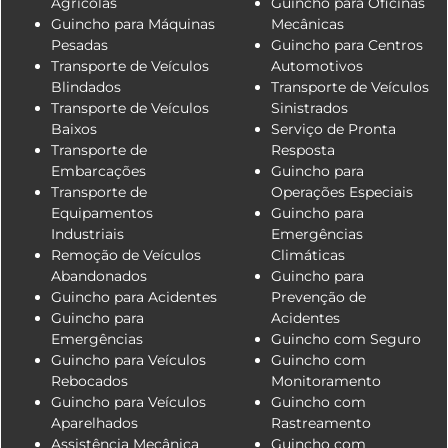
Agrícolas
Guincho para Oficinas
Guincho para Máquinas
Mecânicas
Pesadas
Guincho para Centros
Transporte de Veículos
Automotivos
Blindados
Transporte de Veículos
Transporte de Veículos
Sinistrados
Baixos
Serviço de Pronta
Transporte de
Resposta
Embarcações
Guincho para
Transporte de
Operações Especiais
Equipamentos
Guincho para
Industriais
Emergências
Remoção de Veículos
Climáticas
Abandonados
Guincho para
Guincho para Acidentes
Prevenção de
Guincho para
Acidentes
Emergências
Guincho com Seguro
Guincho para Veículos
Guincho com
Rebocados
Monitoramento
Guincho para Veículos
Guincho com
Aparelhados
Rastreamento
Assistência Mecânica
Guincho com