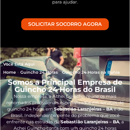
para ajudar.
SOLICITAR SOCORRO AGORA
Você Está Aqui
Home
»
Guincho 24 Horas
»
Guincho 24 Horas na Bahia
Somos a Principal Empresa de
Guincho 24 Horas do Brasil
Nossa empresa, a
Achei Guincho
, reúne os mais
renomados profissionais especializados em serviços de
guincho 24 horas
em
Sebastião Laranjeiras – BA
e do
Brasil
. Independentemente do problema que você
enfrente nas estradas de
Sebastião Laranjeiras – BA
, a
Achei Guincho conta com um guincho 24 horas