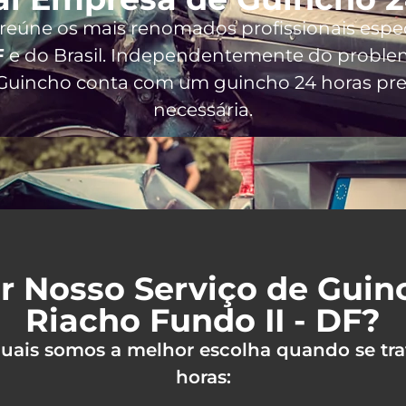
, reúne os mais renomados profissionais espe
F
e do Brasil
. Independentemente do problem
i Guincho conta com um guincho 24 horas prep
necessária.
r Nosso Serviço de Gui
Riacho Fundo II - DF?
 quais somos a melhor escolha quando se tra
horas: