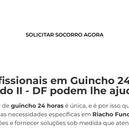
confiáveis e eficientes.
SOLICITAR SOCORRO AGORA
issionais em Guincho 2
do II - DF podem lhe aju
o de
guincho 24 horas
é única, e é por isso
uas necessidades específicas em
Riacho Fund
ões e fornecer soluções sob medida que ate