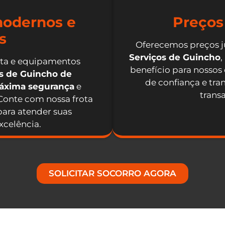
odernos e
Preços
s
Oferecemos preços j
Serviços de Guincho
,
nta e equipamentos
benefício para nossos
os de Guincho de
de confiança e tra
máxima segurança
e
trans
 Conte com nossa frota
ara atender suas
celência.
SOLICITAR SOCORRO AGORA