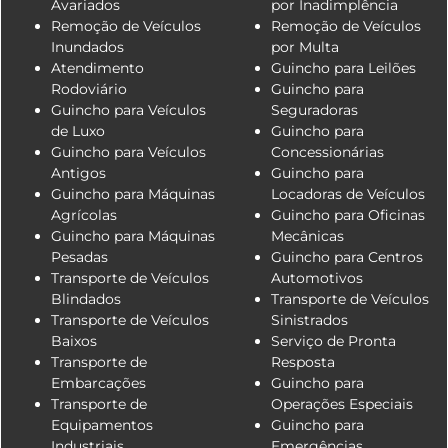
Avariados
por Inadimplência
Remoção de Veículos
Remoção de Veículos
Inundados
por Multa
Atendimento
Guincho para Leilões
Rodoviário
Guincho para
Guincho para Veículos
Seguradoras
de Luxo
Guincho para
Guincho para Veículos
Concessionárias
Antigos
Guincho para
Guincho para Máquinas
Locadoras de Veículos
Agrícolas
Guincho para Oficinas
Guincho para Máquinas
Mecânicas
Pesadas
Guincho para Centros
Transporte de Veículos
Automotivos
Blindados
Transporte de Veículos
Transporte de Veículos
Sinistrados
Baixos
Serviço de Pronta
Transporte de
Resposta
Embarcações
Guincho para
Transporte de
Operações Especiais
Equipamentos
Guincho para
Industriais
Emergências