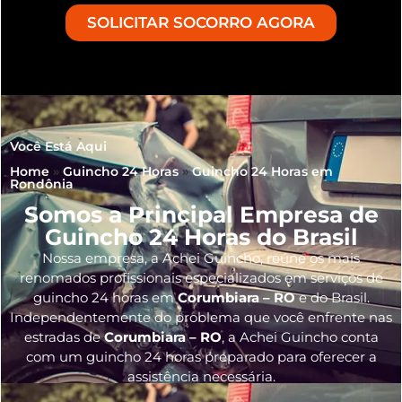
SOLICITAR SOCORRO AGORA
Você Está Aqui
Home
»
Guincho 24 Horas
»
Guincho 24 Horas em
Rondônia
Somos a Principal Empresa de
Guincho 24 Horas do Brasil
Nossa empresa, a
Achei Guincho
, reúne os mais
renomados profissionais especializados em serviços de
guincho 24 horas
em
Corumbiara – RO
e do Brasil
.
Independentemente do problema que você enfrente nas
estradas de
Corumbiara – RO
, a Achei Guincho conta
com um guincho 24 horas preparado para oferecer a
assistência necessária.