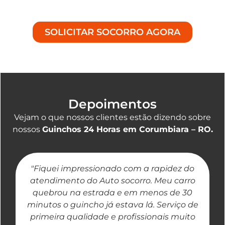
contratempo na estrada.
SOLICITAR SOCORRO AGORA
Depoimentos
Vejam o que nossos clientes estão dizendo sobre
nossos
Guinchos 24 Horas em Corumbiara – RO.
"Fiquei impressionado com a rapidez do
"
atendimento do Auto socorro. Meu carro
quebrou na estrada e em menos de 30
a
minutos o guincho já estava lá. Serviço de
primeira qualidade e profissionais muito