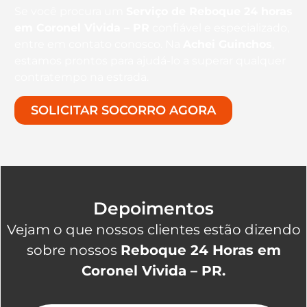
Se você procura um
Serviço de Reboque 24 horas
em Coronel Vivida – PR
confiável e especializado,
entre em contato conosco. Na
Achei Guinchos
,
estamos prontos para ajudá-lo a superar qualquer
contratempo na estrada.
SOLICITAR SOCORRO AGORA
Depoimentos
Vejam o que nossos clientes estão dizendo
sobre nossos
Reboque 24 Horas em
Coronel Vivida – PR.