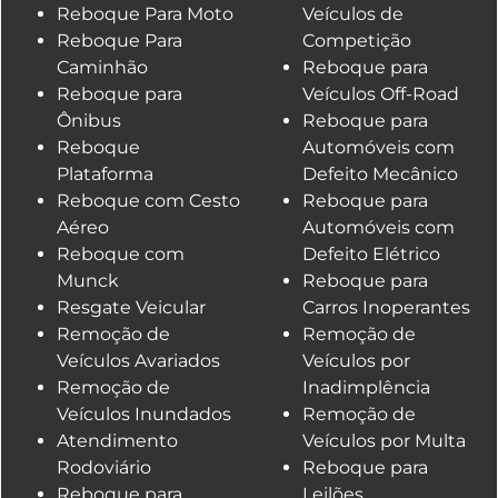
Reboque Para Moto
Veículos de
Reboque Para
Competição
Caminhão
Reboque para
Reboque para
Veículos Off-Road
Ônibus
Reboque para
Reboque
Automóveis com
Plataforma
Defeito Mecânico
Reboque com Cesto
Reboque para
Aéreo
Automóveis com
Reboque com
Defeito Elétrico
Munck
Reboque para
Resgate Veicular
Carros Inoperantes
Remoção de
Remoção de
Veículos Avariados
Veículos por
Remoção de
Inadimplência
Veículos Inundados
Remoção de
Atendimento
Veículos por Multa
Rodoviário
Reboque para
Reboque para
Leilões