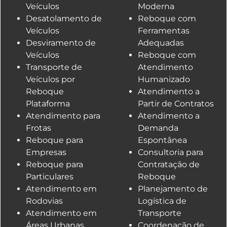
Veículos
Moderna
Desatolamento de
Reboque com
Veículos
Ferramentas
Desviramento de
Adequadas
Veículos
Reboque com
Transporte de
Atendimento
Veículos por
Humanizado
Reboque
Atendimento a
Plataforma
Partir de Contratos
Atendimento para
Atendimento a
Frotas
Demanda
Reboque para
Espontânea
Empresas
Consultoria para
Reboque para
Contratação de
Particulares
Reboque
Atendimento em
Planejamento de
Rodovias
Logística de
Atendimento em
Transporte
Áreas Urbanas
Coordenação de