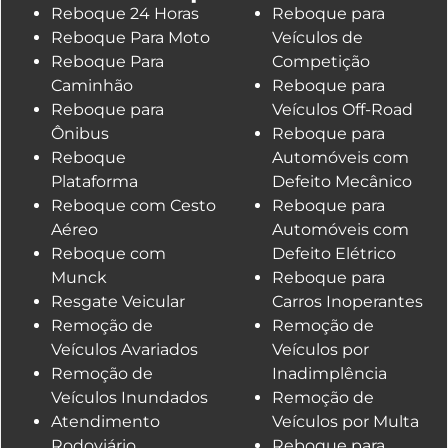
Reboque 24 Horas
Reboque para
Reboque Para Moto
Veículos de
Reboque Para
Competição
Caminhão
Reboque para
Reboque para
Veículos Off-Road
Ônibus
Reboque para
Reboque
Automóveis com
Plataforma
Defeito Mecânico
Reboque com Cesto
Reboque para
Aéreo
Automóveis com
Reboque com
Defeito Elétrico
Munck
Reboque para
Resgate Veicular
Carros Inoperantes
Remoção de
Remoção de
Veículos Avariados
Veículos por
Remoção de
Inadimplência
Veículos Inundados
Remoção de
Atendimento
Veículos por Multa
Rodoviário
Reboque para