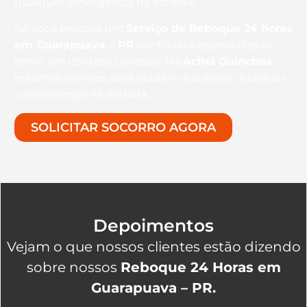
qualquer emergência na estrada.
Se você procura um
Serviço de Reboque 24 horas
em Guarapuava – PR
confiável e especializado,
entre em contato conosco. Na
Achei Guinchos
,
estamos prontos para ajudá-lo a superar qualquer
contratempo na estrada.
SOLICITAR SOCORRO AGORA
Depoimentos
Vejam o que nossos clientes estão dizendo
sobre nossos
Reboque 24 Horas em
Guarapuava – PR.