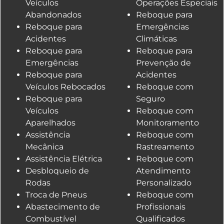
Veículos
Operações Especiais
Abandonados
Reboque para
Reboque para
Emergências
Acidentes
Climáticas
Reboque para
Reboque para
Emergências
Prevenção de
Reboque para
Acidentes
Veículos Rebocados
Reboque com
Reboque para
Seguro
Veículos
Reboque com
Aparelhados
Monitoramento
Assistência
Reboque com
Mecânica
Rastreamento
Assistência Elétrica
Reboque com
Desbloqueio de
Atendimento
Rodas
Personalizado
Troca de Pneus
Reboque com
Abastecimento de
Profissionais
Combustível
Qualificados