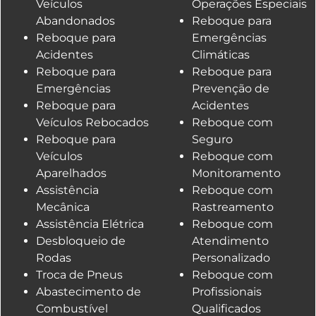
Veículos
Operações Especiais
Abandonados
Reboque para
Reboque para
Emergências
Acidentes
Climáticas
Reboque para
Reboque para
Emergências
Prevenção de
Reboque para
Acidentes
Veículos Rebocados
Reboque com
Reboque para
Seguro
Veículos
Reboque com
Aparelhados
Monitoramento
Assistência
Reboque com
Mecânica
Rastreamento
Assistência Elétrica
Reboque com
Desbloqueio de
Atendimento
Rodas
Personalizado
Troca de Pneus
Reboque com
Abastecimento de
Profissionais
Combustível
Qualificados