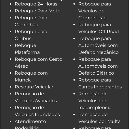
Reboque 24 Horas
Reboque para
Reboque Para Moto
Veículos de
Reboque Para
Competição
Caminhão
Reboque para
Reboque para
Veículos Off-Road
Ônibus
Reboque para
Reboque
Automóveis com
Plataforma
Defeito Mecânico
Reboque com Cesto
Reboque para
Aéreo
Automóveis com
Reboque com
Defeito Elétrico
Munck
Reboque para
Resgate Veicular
Carros Inoperantes
Remoção de
Remoção de
Veículos Avariados
Veículos por
Remoção de
Inadimplência
Veículos Inundados
Remoção de
Atendimento
Veículos por Multa
Rodoviário
Reboque para