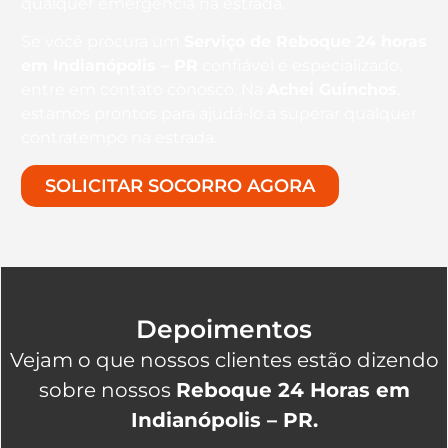
qualquer emergência na estrada.
Se você procura um
Serviço de Reboque 24 horas
em Indianópolis – PR
confiável e especializado,
entre em contato conosco. Na
Achei Guinchos
,
estamos prontos para ajudá-lo a superar qualquer
contratempo na estrada.
SOLICITAR SOCORRO AGORA
Depoimentos
Vejam o que nossos clientes estão dizendo
sobre nossos
Reboque 24 Horas em
Indianópolis – PR.