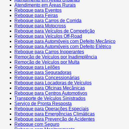
Atendimento em Áreas Rurais
Reboque para Eventos
Reboque para Feiras
Reboque para Carros de Corrida
Reboque para Motocross
Reboque para Veículos de Competição
Reboque para Veículos Off-Road
Reboque para Automóveis com Defeito Mecânico
Reboque para Automóveis com Defeito Elétrico
Reboque para Carros Inoperantes
Remoção de Veículos por Inadimplência
Remoção de Veículos por Multa
Reboque para Leilões
Reboque para Seguradoras
Reboque para Concessionárias
Reboque para Locadoras de Veículos
Reboque para Oficinas Mecânicas
Reboque para Centros Automotivos
Transporte de Veículos Sinistrados
Serviço de Pronta Resposta
Reboque para Operações Especiais
Reboque para Emergências Climáticas
Reboque para Prevenção de Acidentes
Reboque com Seguro