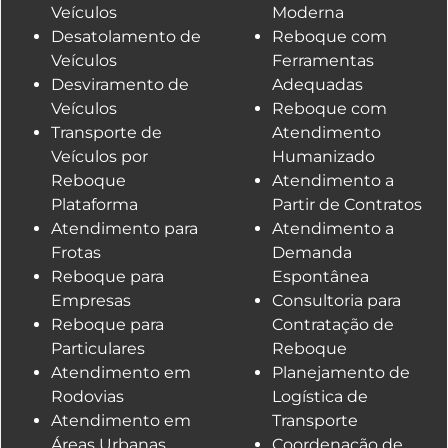
Veículos
Moderna
Desatolamento de
Reboque com
Veículos
Ferramentas
Desviramento de
Adequadas
Veículos
Reboque com
Transporte de
Atendimento
Veículos por
Humanizado
Reboque
Atendimento a
Plataforma
Partir de Contratos
Atendimento para
Atendimento a
Frotas
Demanda
Reboque para
Espontânea
Empresas
Consultoria para
Reboque para
Contratação de
Particulares
Reboque
Atendimento em
Planejamento de
Rodovias
Logística de
Atendimento em
Transporte
Áreas Urbanas
Coordenação de