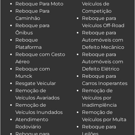
Reboque Para Moto
Veículos de
Reboque Para
Competição
Caminhão
Reboque para
Reboque para
Veículos Off-Road
Ônibus
Reboque para
Reboque
Automóveis com
Plataforma
Defeito Mecânico
Reboque com Cesto
Reboque para
Aéreo
Automóveis com
Reboque com
Defeito Elétrico
Munck
Reboque para
Resgate Veicular
Carros Inoperantes
Remoção de
Remoção de
Veículos Avariados
Veículos por
Remoção de
Inadimplência
Veículos Inundados
Remoção de
Atendimento
Veículos por Multa
Rodoviário
Reboque para
Reboque para
Leilões