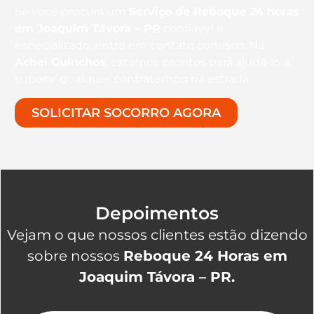
Se você procura um
Serviço de Reboque 24 horas
em Joaquim Távora – PR
confiável e
especializado, entre em contato conosco. Na
Achei Guinchos
, estamos prontos para ajudá-lo a
superar qualquer contratempo na estrada.
SOLICITAR SOCORRO AGORA
Depoimentos
Vejam o que nossos clientes estão dizendo
sobre nossos
Reboque 24 Horas em
Joaquim Távora – PR.