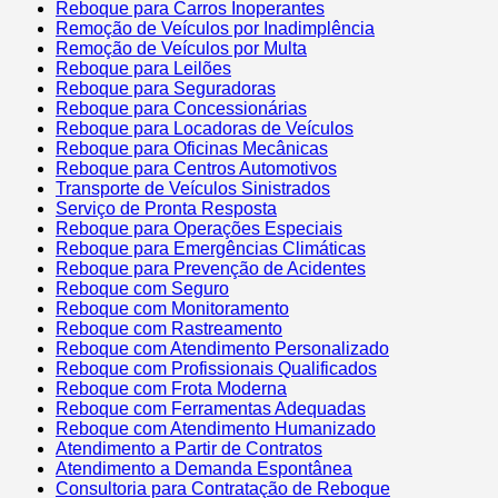
Reboque para Carros Inoperantes
Remoção de Veículos por Inadimplência
Remoção de Veículos por Multa
Reboque para Leilões
Reboque para Seguradoras
Reboque para Concessionárias
Reboque para Locadoras de Veículos
Reboque para Oficinas Mecânicas
Reboque para Centros Automotivos
Transporte de Veículos Sinistrados
Serviço de Pronta Resposta
Reboque para Operações Especiais
Reboque para Emergências Climáticas
Reboque para Prevenção de Acidentes
Reboque com Seguro
Reboque com Monitoramento
Reboque com Rastreamento
Reboque com Atendimento Personalizado
Reboque com Profissionais Qualificados
Reboque com Frota Moderna
Reboque com Ferramentas Adequadas
Reboque com Atendimento Humanizado
Atendimento a Partir de Contratos
Atendimento a Demanda Espontânea
Consultoria para Contratação de Reboque