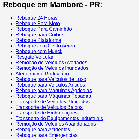
Reboque em Mamborê - PR:
Reboque 24 Horas
Reboque Para Moto
Reboque Para Caminhão
Reboque para Ônibus
Reboque Plataforma
Reboque com Cesto Aéreo
Reboque com Munck
Resgate Veicular
Remoção de Veículos Avariados
Remoção de Veículos Inundados
Atendimento Rodoviário
Reboque para Veículos de Luxo
Reboque para Veículos Antigos
Reboque para Máquinas Agrícolas
Reboque para Máquinas Pesadas
Transporte de Veículos Blindados
Transporte de Veículos Baixos
Transporte de Embarcações
Transporte de Equipamentos Industriais
Remoção de Veículos Abandonados
Reboque para Acidentes
Reboque para Emergências