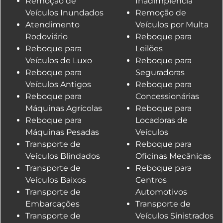
Remoção de
Inadimplência
Veículos Inundados
Remoção de
Atendimento
Veículos por Multa
Rodoviário
Reboque para
Reboque para
Leilões
Veículos de Luxo
Reboque para
Reboque para
Seguradoras
Veículos Antigos
Reboque para
Reboque para
Concessionárias
Máquinas Agrícolas
Reboque para
Reboque para
Locadoras de
Máquinas Pesadas
Veículos
Transporte de
Reboque para
Veículos Blindados
Oficinas Mecânicas
Transporte de
Reboque para
Veículos Baixos
Centros
Transporte de
Automotivos
Embarcações
Transporte de
Transporte de
Veículos Sinistrados