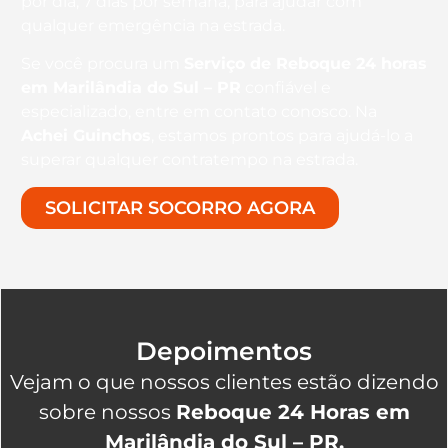
por dia, 7 dias por semana, para ajudar com
qualquer emergência na estrada.
Se você procura um
Serviço de Reboque 24 horas
em Marilândia do Sul – PR
confiável e
especializado, entre em contato conosco. Na
Achei Guinchos
, estamos prontos para ajudá-lo a
superar qualquer contratempo na estrada.
SOLICITAR SOCORRO AGORA
Depoimentos
Vejam o que nossos clientes estão dizendo
sobre nossos
Reboque 24 Horas em
Marilândia do Sul – PR.