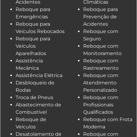
Acidentes
Climáticas
Reboque para
Reboque para
Emergências
Prevenção de
Reboque para
Acidentes
Veículos Rebocados
Reboque com
Reboque para
Seguro
Veículos
Reboque com
Aparelhados
Monitoramento
Assistência
Reboque com
Mecânica
Rastreamento
Assistência Elétrica
Reboque com
Desbloqueio de
Atendimento
Rodas
Personalizado
Troca de Pneus
Reboque com
Abastecimento de
Profissionais
Combustível
Qualificados
Reboque de
Reboque com Frota
Veículos
Moderna
Desatolamento de
Reboque com