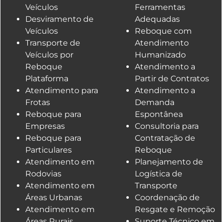
Veículos
Ferramentas
Desviramento de
Adequadas
Veículos
Reboque com
Transporte de
Atendimento
Veículos por
Humanizado
Reboque
Atendimento a
Plataforma
Partir de Contratos
Atendimento para
Atendimento a
Frotas
Demanda
Reboque para
Espontânea
Empresas
Consultoria para
Reboque para
Contratação de
Particulares
Reboque
Atendimento em
Planejamento de
Rodovias
Logística de
Atendimento em
Transporte
Áreas Urbanas
Coordenação de
Atendimento em
Resgate e Remoção
Áreas Rurais
Suporte Técnico em