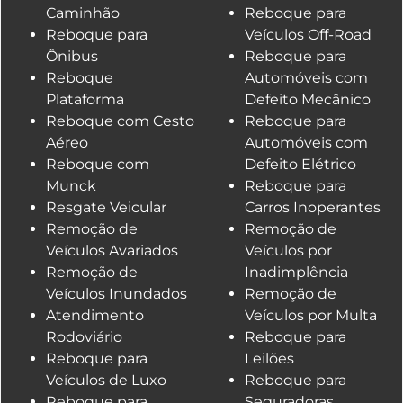
Caminhão
Reboque para
Reboque para
Veículos Off-Road
Ônibus
Reboque para
Reboque
Automóveis com
Plataforma
Defeito Mecânico
Reboque com Cesto
Reboque para
Aéreo
Automóveis com
Reboque com
Defeito Elétrico
Munck
Reboque para
Resgate Veicular
Carros Inoperantes
Remoção de
Remoção de
Veículos Avariados
Veículos por
Remoção de
Inadimplência
Veículos Inundados
Remoção de
Atendimento
Veículos por Multa
Rodoviário
Reboque para
Reboque para
Leilões
Veículos de Luxo
Reboque para
Reboque para
Seguradoras