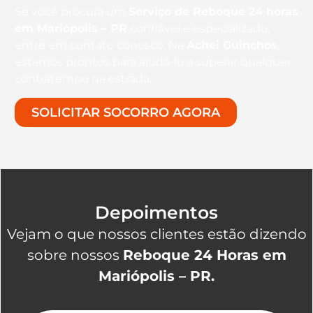
Se você procura um
Serviço de Reboque 24 horas
em Mariópolis – PR
confiável e especializado,
entre em contato conosco. Na
Achei Guinchos
,
estamos prontos para ajudá-lo a superar qualquer
contratempo na estrada.
SOLICITAR SOCORRO AGORA
Depoimentos
Vejam o que nossos clientes estão dizendo
sobre nossos
Reboque 24 Horas em
Mariópolis – PR.