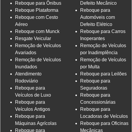
Reboque para Ônibus
Defeito Mecânico
Reboque Plataforma
Reboque para
Reboque com Cesto
Automóveis com
Aéreo
Defeito Elétrico
Reboque com Munck
Reboque para Carros
Resgate Veicular
Inoperantes
Remoção de Veículos
Remoção de Veículos
Avariados
por Inadimplência
Remoção de Veículos
Remoção de Veículos
Inundados
por Multa
Atendimento
Reboque para Leilões
Rodoviário
Reboque para
Reboque para
Seguradoras
Veículos de Luxo
Reboque para
Reboque para
Concessionárias
Veículos Antigos
Reboque para
Reboque para
Locadoras de Veículos
Máquinas Agrícolas
Reboque para Oficinas
Reboque para
Mecânicas