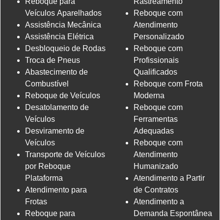
Reboque para
Rastreamento
Veículos Aparelhados
Reboque com
Assistência Mecânica
Atendimento
Assistência Elétrica
Personalizado
Desbloqueio de Rodas
Reboque com
Troca de Pneus
Profissionais
Abastecimento de
Qualificados
Combustível
Reboque com Frota
Reboque de Veículos
Moderna
Desatolamento de
Reboque com
Veículos
Ferramentas
Desviramento de
Adequadas
Veículos
Reboque com
Transporte de Veículos
Atendimento
por Reboque
Humanizado
Plataforma
Atendimento a Partir
Atendimento para
de Contratos
Frotas
Atendimento a
Reboque para
Demanda Espontânea