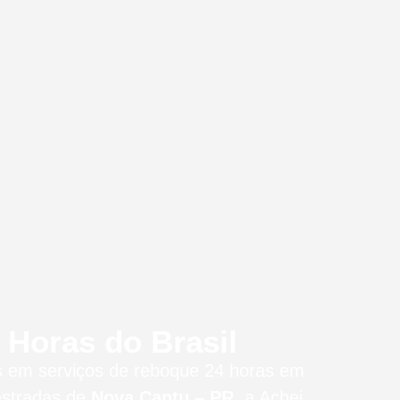
Horas do Brasil
os em serviços de reboque 24 horas
em
estradas de
Nova Cantu – PR
, a Achei