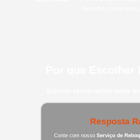
Guincho conta com u
Por que Escolher
Existem várias razões pelas q
Resposta R
Conte com nosso
Serviço de Reboq