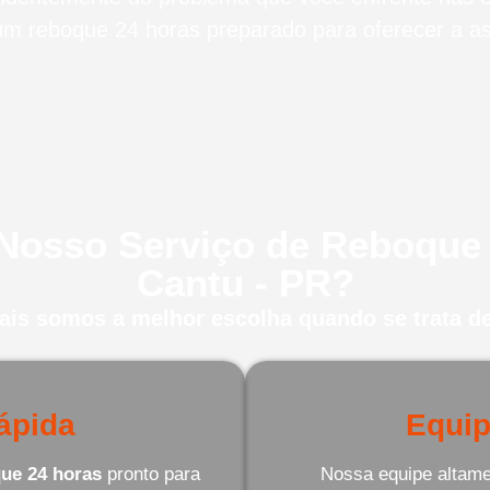
m reboque 24 horas preparado para oferecer a ass
 Nosso Serviço de Reboque
Cantu - PR?
uais somos a melhor escolha quando se trata de
ápida
Equip
ue 24 horas
pronto para
Nossa equipe altamen