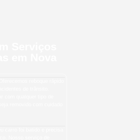
em Serviços
as em Nova
ferecemos reboque rápido
cidentes de trânsito.
ar com qualquer tipo de
 seja removido com cuidado
 carro foi batido e precisa
sco. Nosso serviço de