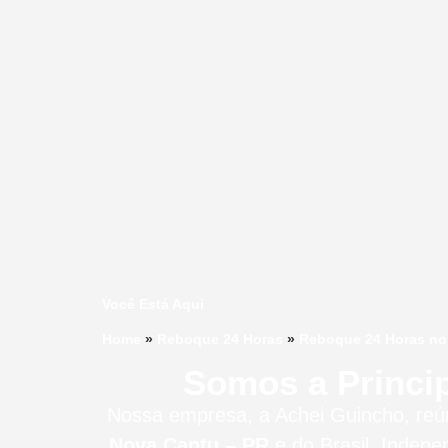
Você Está Aqui
Home
»
Reboque 24 Horas
»
Reboque 24 Horas no
Somos a Princi
Nossa empresa, a
Achei Guincho
, re
Nova Cantu – PR
e do Brasil
. Indepe