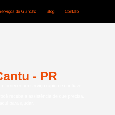
Serviços de Guincho
Blog
Contato
antu - PR
a fornecer um serviço rápido e confiável.
você receba a assistência de que precisa,
qui para ajudar.