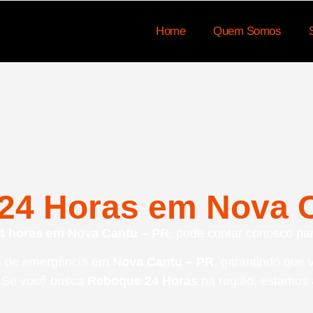
Home
Quem Somos
24 Horas em Nova C
4 horas em Nova Cantu – PR
, pode contar conosco par
es de emergência em
Nova Cantu – PR
, garantindo que 
. Se você busca
Reboque 24 Horas
na região, estamos a