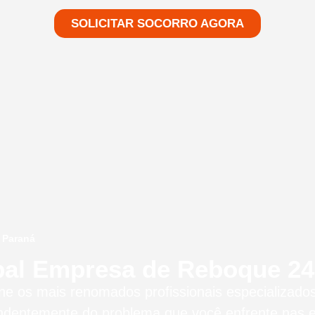
SOLICITAR SOCORRO AGORA
 Paraná
pal Empresa de Reboque 24 
úne os mais renomados profissionais especializad
ndentemente do problema que você enfrente nas 