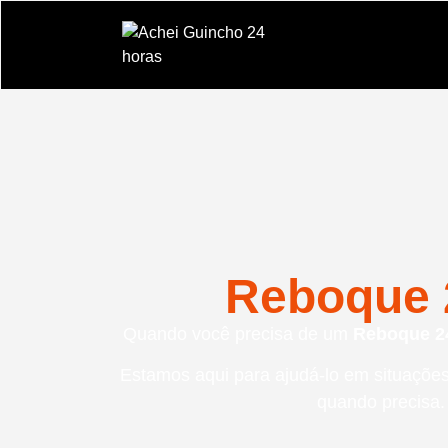
Reboque 
Quando você precisa de um
Reboque 2
Estamos aqui para ajudá-lo em situaçõ
quando precisa