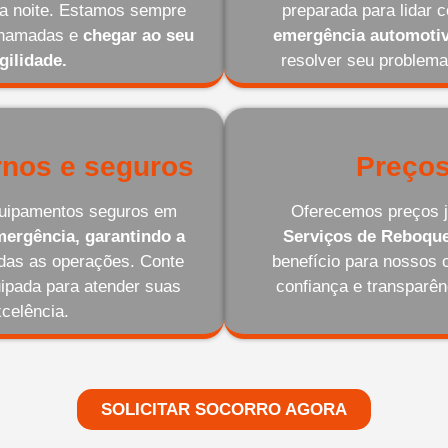
 da noite. Estamos sempre
preparada para lidar 
 chamadas e
chegar ao seu
emergência automotiv
gilidade.
resolver seu problema
nos e seguros
Preços
equipamentos seguros em
Oferecemos preços j
ergência, garantindo a
Serviços de Reboqu
odas as operações. Conte
benefício para nossos 
ipada para atender suas
confiança e transparê
celência.
SOLICITAR SOCORRO AGORA