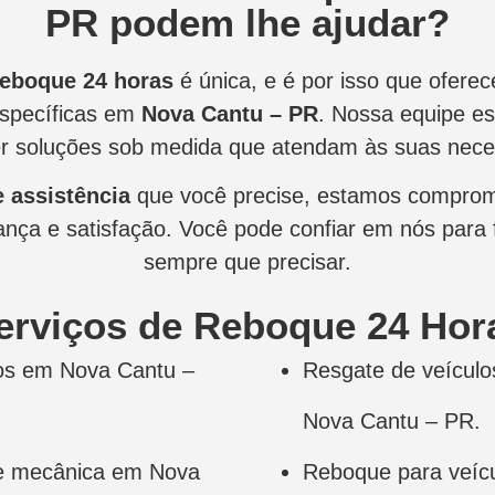
PR podem lhe ajudar?
reboque 24 horas
é única, e é por isso que ofer
específicas em
Nova Cantu – PR
. Nossa equipe es
er soluções sob medida que atendam às suas nece
e assistência
que você precise, estamos comprom
nça e satisfação. Você pode confiar em nós para f
sempre que precisar.
erviços de Reboque 24 Hor
os em Nova Cantu –
Resgate de veícul
Nova Cantu – PR.
ne mecânica em Nova
Reboque para veíc