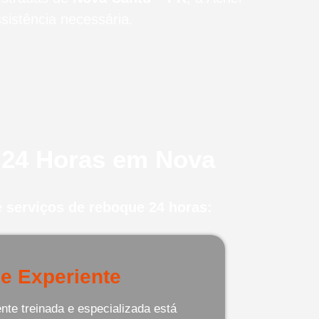
istência necessária.
 24 Horas em Nova
 serviços de reboque 24 horas:
e Experiente
te treinada e especializada está