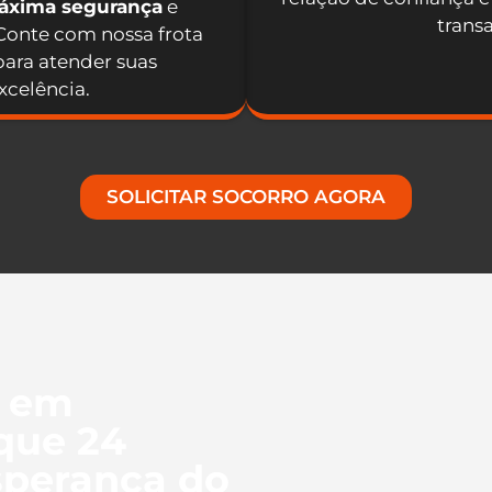
máxima segurança
e
trans
 Conte com nossa frota
ara atender suas
celência.
SOLICITAR SOCORRO AGORA
l em
que 24
sperança do