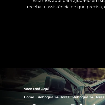
Estamos aqui para ajudá-lo em s
receba a assistência de que precisa,
Você Está Aqui
Home
»
Reboque 24 Horas
»
Reboque 24 Horas