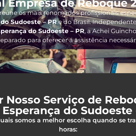
l Empresa de Reboque 2
 reúne os mais renomados profissionais espe
 do Sudoeste – PR
e do Brasil
. Independent
sperança do Sudoeste – PR
, a Achei Guinc
eparado para oferecer a assistência necessár
r Nosso Serviço de Reb
 Esperança do Sudoeste 
 quais somos a melhor escolha quando se tra
horas: