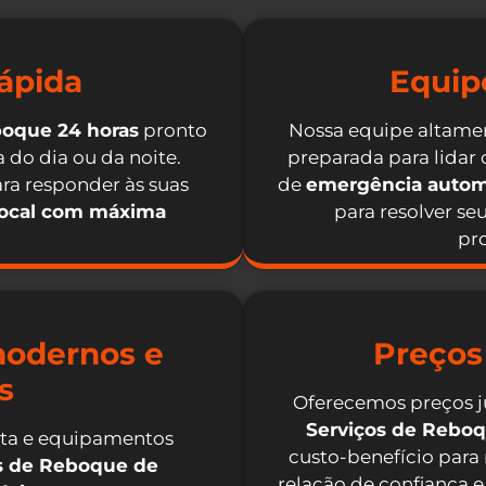
ápida
Equip
boque 24 horas
pronto
Nossa equipe altamen
 do dia ou da noite.
preparada para lidar
ra responder às suas
de
emergência autom
local com máxima
para resolver se
pro
odernos e
Preços
s
Oferecemos preços j
Serviços de Rebo
nta e equipamentos
custo-benefício para
os de Reboque de
relação de confiança e