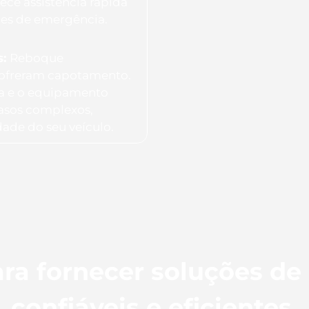
ece assistência rápida
ões de emergência.
s:
Reboque
 sofreram capotamento.
ia e o equipamento
casos complexos,
dade do seu veículo.
ra fornecer soluções de
confiáveis e eficientes.