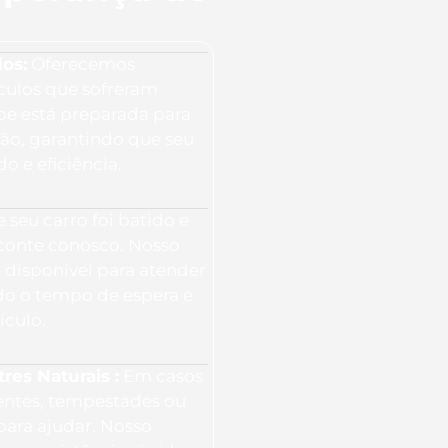
os:
Oferecemos
culos que sofreram
ipe está preparada para
ção, garantindo que seu
o e eficiência.
 seu carro foi batido e
 conte conosco. Nosso
 disponível para atender
o o tempo de espera e
ículo.
es Naturais :
Em casos
entes, tempestades ou
para ajudar. Nosso