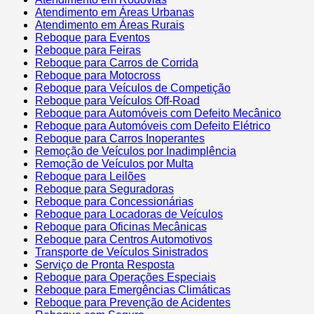
Atendimento em Áreas Urbanas
Atendimento em Áreas Rurais
Reboque para Eventos
Reboque para Feiras
Reboque para Carros de Corrida
Reboque para Motocross
Reboque para Veículos de Competição
Reboque para Veículos Off-Road
Reboque para Automóveis com Defeito Mecânico
Reboque para Automóveis com Defeito Elétrico
Reboque para Carros Inoperantes
Remoção de Veículos por Inadimplência
Remoção de Veículos por Multa
Reboque para Leilões
Reboque para Seguradoras
Reboque para Concessionárias
Reboque para Locadoras de Veículos
Reboque para Oficinas Mecânicas
Reboque para Centros Automotivos
Transporte de Veículos Sinistrados
Serviço de Pronta Resposta
Reboque para Operações Especiais
Reboque para Emergências Climáticas
Reboque para Prevenção de Acidentes