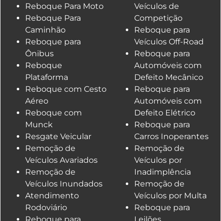
Reboque Para Moto
Veículos de
Reboque Para
Competição
Caminhão
Reboque para
Reboque para
Veículos Off-Road
Ônibus
Reboque para
Reboque
Automóveis com
Plataforma
Defeito Mecânico
Reboque com Cesto
Reboque para
Aéreo
Automóveis com
Reboque com
Defeito Elétrico
Munck
Reboque para
Resgate Veicular
Carros Inoperantes
Remoção de
Remoção de
Veículos Avariados
Veículos por
Remoção de
Inadimplência
Veículos Inundados
Remoção de
Atendimento
Veículos por Multa
Rodoviário
Reboque para
Reboque para
Leilões