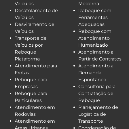
Veículos
Moderna
Desatolamento de
Reboque com
Veículos
Ferramentas
Desviramento de
Adequadas
Veículos
Reboque com
Transporte de
Atendimento
Veículos por
Humanizado
Reboque
Atendimento a
Plataforma
Partir de Contratos
Atendimento para
Atendimento a
Frotas
Demanda
Reboque para
Espontânea
Empresas
Consultoria para
Reboque para
Contratação de
Particulares
Reboque
Atendimento em
Planejamento de
Rodovias
Logística de
Atendimento em
Transporte
Áreas Urbanas
Coordenação de