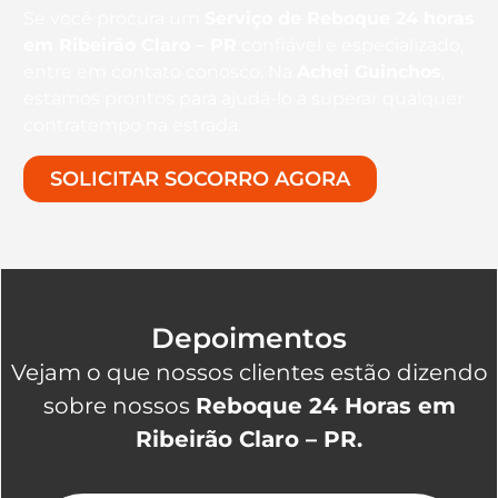
Se você procura um
Serviço de Reboque 24 horas
em Ribeirão Claro – PR
confiável e especializado,
entre em contato conosco. Na
Achei Guinchos
,
estamos prontos para ajudá-lo a superar qualquer
contratempo na estrada.
SOLICITAR SOCORRO AGORA
Depoimentos
Vejam o que nossos clientes estão dizendo
sobre nossos
Reboque 24 Horas em
Ribeirão Claro – PR.