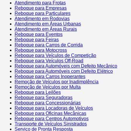
Atendimento para Frotas
Reboque para Empresas
Reboque para Particulares
Atendimento em Rodovias
Atendimento em Áreas Urbanas
Atendimento em Áreas Rurais
Reboque para Eventos
Reboque para Feiras
Reboque para Carros de Corrida
Reboque para Motocross
Reboque para Veículos de Competição
Reboque para Veículos Off-Road
Reboque para Automóveis com Defeito Mecânico
Reboque para Automóveis com Defeito Elétrico
Reboque para Carros Inoperantes
Remoção de Veículos por Inadimplência
Remoção de Veículos por Multa
Reboque para Leilões
Reboque para Seguradoras
Reboque para Concessionárias
Reboque para Locadoras de Veículos
Reboque para Oficinas Mecânicas
Reboque para Centros Automotivos
Transporte de Veículos Sinistrados
Serviço de Pronta Resposta