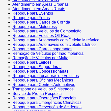
Atendimento em Áreas Urbanas
Atendimento em Áreas Rurais
Reboque para Eventos
Reboque para Feiras
Reboque para Carros de Corrida
Reboque para Motocross
Reboque para Veículos de Competição
Reboque para Veículos Off-Road
Reboque para Automóveis com Defeito Mecânico
Reboque para Automóveis com Defeito Elétrico
Reboque para Carros Inoperantes
Remoção de Veículos por Inadimplência
Remoção de Veículos por Multa
Reboque para Leilões
Reboque para Seguradoras
Reboque para Concessionárias
Reboque para Locadoras de Veículos
Reboque para Oficinas Mecânicas
Reboque para Centros Automotivos
Transporte de Veículos Sinistrados
Serviço de Pronta Resposta
Reboque para Operações Especiais
Reboque para Emergências Climáticas
Reboque para Prevenção de Acidentes