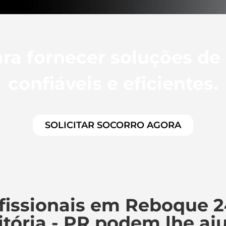
ra fornecer soluções de
confiáveis e eficientes.
SOLICITAR SOCORRO AGORA
fissionais em Reboque 2
itória - PR podem lhe aj