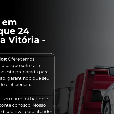
l em
que 24
 Vitória -
os:
Oferecemos
culos que sofreram
ipe está preparada para
ção, garantindo que seu
o e eficiência.
 seu carro foi batido e
 conte conosco. Nosso
 disponível para atender