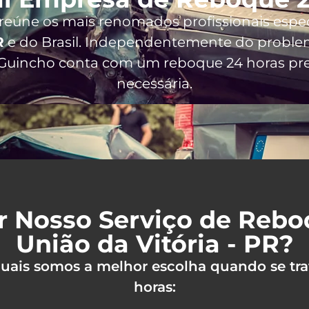
 reúne os mais renomados profissionais espe
R
e do Brasil
. Independentemente do problem
i Guincho conta com um reboque 24 horas pre
necessária.
r Nosso Serviço de Reb
União da Vitória - PR?
 quais somos a melhor escolha quando se tra
horas: