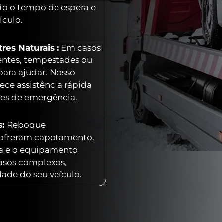
o o tempo de espera e
ículo.
es Naturais :
Em casos
entes, tempestades ou
para ajudar. Nosso
ece assistência rápida
ões de emergência.
s:
Reboque
 sofreram capotamento.
ia e o equipamento
casos complexos,
dade do seu veículo.