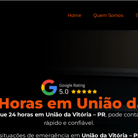
Home
Quem Somos
S
oras em União da
e 24 horas em União da Vitória – PR
, pode cont
rápido e confiável.
 situações de emergência em
União da Vitória – 