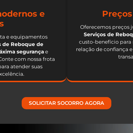
odernos e
Preços
s
Oferecemos preços j
Serviços de Rebo
nta e equipamentos
custo-benefício para
os de Reboque de
relação de confiança e
máxima segurança
e
trans
 Conte com nossa frota
ara atender suas
celência.
SOLICITAR SOCORRO AGORA