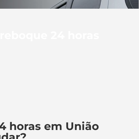
 reboque 24 horas
4 horas em União
udar?