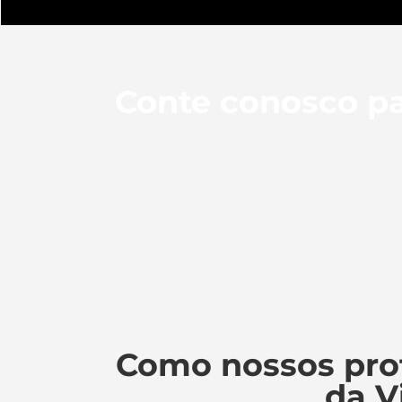
Conte conosco pa
Como nossos pro
da V