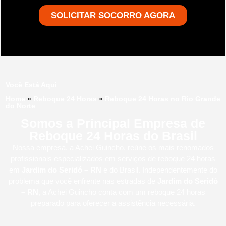
SOLICITAR SOCORRO AGORA
Você Está Aqui
Home
»
Reboque 24 Horas
»
Reboque 24 Horas no Rio Grande
do Norte
Somos a Principal Empresa de
Reboque 24 Horas do Brasil
Nossa empresa, a
Achei Guincho
, reúne os mais renomados
profissionais especializados em serviços de reboque 24 horas
em
Jardim do Seridó – RN
e do Brasil
. Independentemente do
problema que você enfrente nas estradas de
Jardim do Seridó
– RN
, a Achei Guincho conta com um reboque 24 horas
preparado para oferecer a assistência necessária.