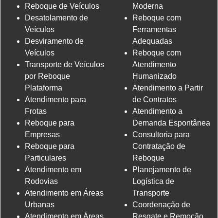
Reboque de Veículos
Moderna
Desatolamento de
Reboque com
Veículos
Ferramentas
Desviramento de
Adequadas
Veículos
Reboque com
Transporte de Veículos
Atendimento
por Reboque
Humanizado
Plataforma
Atendimento a Partir
Atendimento para
de Contratos
Frotas
Atendimento a
Reboque para
Demanda Espontânea
Empresas
Consultoria para
Reboque para
Contratação de
Particulares
Reboque
Atendimento em
Planejamento de
Rodovias
Logística de
Atendimento em Áreas
Transporte
Urbanas
Coordenação de
Atendimento em Áreas
Resgate e Remoção