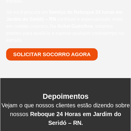
estrada.
Se você procura um
Serviço de Reboque 24 horas em
Jardim do Seridó – RN
confiável e especializado, entre
em contato conosco. Na
Achei Guinchos
, estamos
prontos para ajudá-lo a superar qualquer contratempo na
estrada.
SOLICITAR SOCORRO AGORA
Depoimentos
Vejam o que nossos clientes estão dizendo sobre
nossos
Reboque 24 Horas em Jardim do
Seridó – RN.