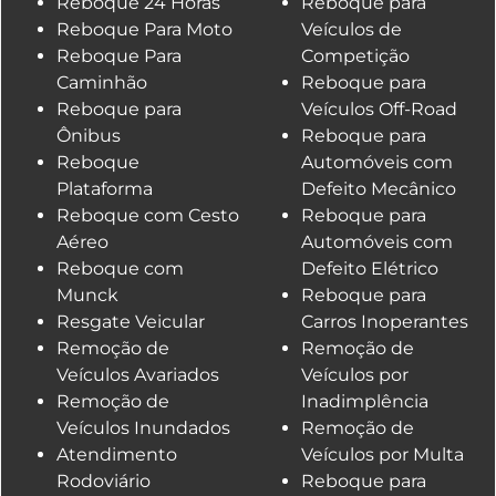
Reboque 24 Horas
Reboque para
Reboque Para Moto
Veículos de
Reboque Para
Competição
Caminhão
Reboque para
Reboque para
Veículos Off-Road
Ônibus
Reboque para
Reboque
Automóveis com
Plataforma
Defeito Mecânico
Reboque com Cesto
Reboque para
Aéreo
Automóveis com
Reboque com
Defeito Elétrico
Munck
Reboque para
Resgate Veicular
Carros Inoperantes
Remoção de
Remoção de
Veículos Avariados
Veículos por
Remoção de
Inadimplência
Veículos Inundados
Remoção de
Atendimento
Veículos por Multa
Rodoviário
Reboque para