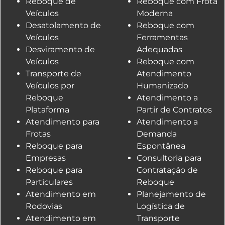
Reboque de
Reboque com Frota
Veículos
Moderna
Desatolamento de
Reboque com
Veículos
Ferramentas
Desviramento de
Adequadas
Veículos
Reboque com
Transporte de
Atendimento
Veículos por
Humanizado
Reboque
Atendimento a
Plataforma
Partir de Contratos
Atendimento para
Atendimento a
Frotas
Demanda
Reboque para
Espontânea
Empresas
Consultoria para
Reboque para
Contratação de
Particulares
Reboque
Atendimento em
Planejamento de
Rodovias
Logística de
Atendimento em
Transporte