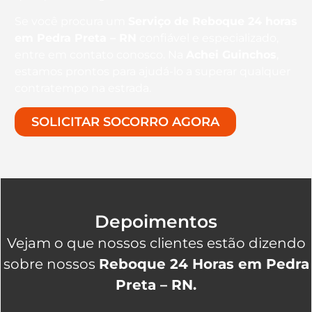
Se você procura um
Serviço de Reboque 24 horas
em Pedra Preta – RN
confiável e especializado,
entre em contato conosco. Na
Achei Guinchos
,
estamos prontos para ajudá-lo a superar qualquer
contratempo na estrada.
SOLICITAR SOCORRO AGORA
Depoimentos
Vejam o que nossos clientes estão dizendo
sobre nossos
Reboque 24 Horas em Pedra
Preta – RN.