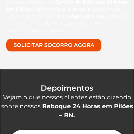
Se você procura um
Serviço de Reboque 24 horas
em Pilões – RN
confiável e especializado, entre
em contato conosco. Na
Achei Guinchos
, estamos
prontos para ajudá-lo a superar qualquer
contratempo na estrada.
SOLICITAR SOCORRO AGORA
Depoimentos
Vejam o que nossos clientes estão dizendo
sobre nossos
Reboque 24 Horas em Pilões
– RN.