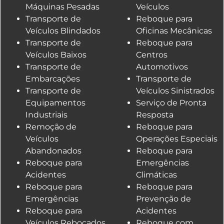
Máquinas Pesadas
Veículos
Transporte de
Reboque para
Veículos Blindados
Oficinas Mecânicas
Transporte de
Reboque para
Veículos Baixos
Centros
Transporte de
Automotivos
Embarcações
Transporte de
Transporte de
Veículos Sinistrados
Equipamentos
Serviço de Pronta
Industriais
Resposta
Remoção de
Reboque para
Veículos
Operações Especiais
Abandonados
Reboque para
Reboque para
Emergências
Acidentes
Climáticas
Reboque para
Reboque para
Emergências
Prevenção de
Reboque para
Acidentes
Veículos Rebocados
Reboque com