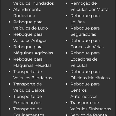
Veículos Inundados
Remoção de
Atendimento
Veículos por Multa
Rodoviário
Reboque para
Reboque para
Leilões
Veículos de Luxo
Reboque para
Reboque para
Seguradoras
Veículos Antigos
Reboque para
Reboque para
Concessionárias
Máquinas Agrícolas
Reboque para
Reboque para
Locadoras de
Máquinas Pesadas
Veículos
Transporte de
Reboque para
Veículos Blindados
Oficinas Mecânicas
Transporte de
Reboque para
Veículos Baixos
Centros
Transporte de
Automotivos
Embarcações
Transporte de
Transporte de
Veículos Sinistrados
Equipamentos
Serviço de Pronta