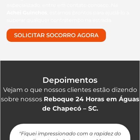
especializado, entre em contato conosco. Na
Achei Guinchos
, estamos prontos para ajudá-lo a
superar qualquer contratempo na estrada.
SOLICITAR SOCORRO AGORA
Depoimentos
Vejam o que nossos clientes estão dizendo
sobre nossos
Reboque 24 Horas em Águas
de Chapecó – SC.
"Fiquei impressionado com a rapidez do
"