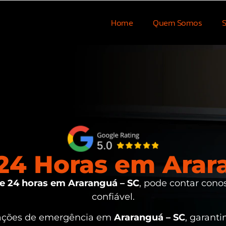
Home
Quem Somos
S
4 Horas em Arar
 24 horas em Araranguá – SC
, pode contar cono
confiável.
uações de emergência em
Araranguá – SC
, garant