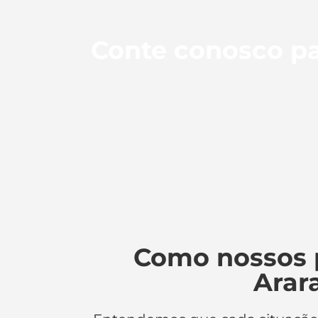
Conte conosco pa
Como nossos 
Arar