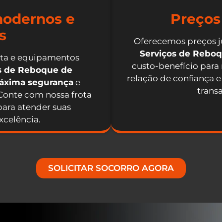
odernos e
Preços
s
Oferecemos preços j
Serviços de Rebo
nta e equipamentos
custo-benefício para
os de Reboque de
relação de confiança e
máxima segurança
e
trans
 Conte com nossa frota
ara atender suas
celência.
SOLICITAR SOCORRO AGORA