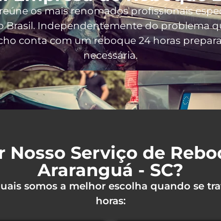
 reúne os mais renomados profissionais espe
 Brasil
. Independentemente do problema qu
ncho conta com um reboque 24 horas preparad
necessária.
r Nosso Serviço de Reb
Araranguá - SC?
 quais somos a melhor escolha quando se tra
horas: