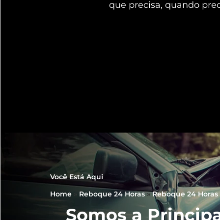
que precisa, quando pre
Você Está Aqui
Home
»
Reboque 24 Horas
»
Reboque 24 Horas 
Somos a Principa