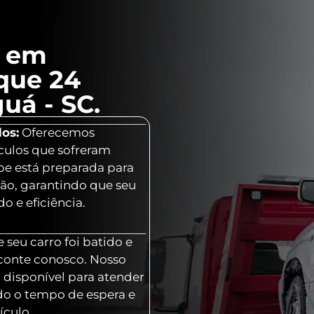
l em
que 24
uá - SC.
os:
Oferecemos
culos que sofreram
ipe está preparada para
ção, garantindo que seu
o e eficiência.
 seu carro foi batido e
 conte conosco. Nosso
 disponível para atender
o o tempo de espera e
ículo.