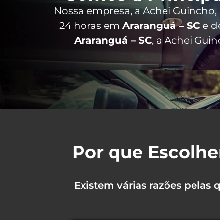
Nossa empresa, a
Achei Guincho
,
24 horas
em
Araranguá – SC
e do
Araranguá – SC
, a Achei Gui
Por que Escolhe
Existem várias razões pelas