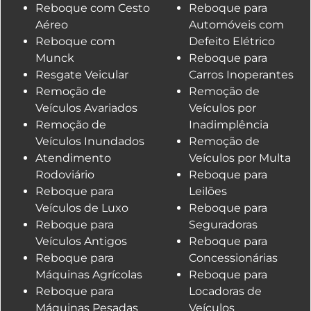
Reboque com Cesto
Reboque para
Aéreo
Automóveis com
Reboque com
Defeito Elétrico
Munck
Reboque para
Resgate Veicular
Carros Inoperantes
Remoção de
Remoção de
Veículos Avariados
Veículos por
Remoção de
Inadimplência
Veículos Inundados
Remoção de
Atendimento
Veículos por Multa
Rodoviário
Reboque para
Reboque para
Leilões
Veículos de Luxo
Reboque para
Reboque para
Seguradoras
Veículos Antigos
Reboque para
Reboque para
Concessionárias
Máquinas Agrícolas
Reboque para
Reboque para
Locadoras de
Máquinas Pesadas
Veículos