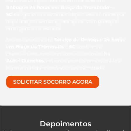
Estamos comprometidos em oferecer um
Reboque 24 horas
em Braço do Trombudo –
SC
excepcional e estamos disponíveis 24 horas por
dia, 7 dias por semana, para ajudar com qualquer
emergência na estrada.
Se você procura um
Serviço de Reboque 24 horas
em Braço do Trombudo – SC
confiável e
especializado, entre em contato conosco. Na
Achei Guinchos
, estamos prontos para ajudá-lo a
superar qualquer contratempo na estrada.
SOLICITAR SOCORRO AGORA
Depoimentos