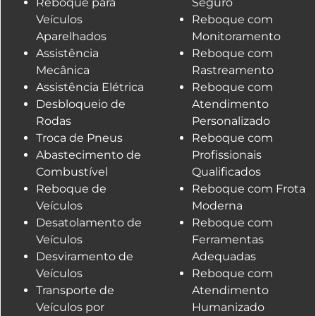
Reboque para
Seguro
Veículos
Reboque com
Aparelhados
Monitoramento
Assistência
Reboque com
Mecânica
Rastreamento
Assistência Elétrica
Reboque com
Desbloqueio de
Atendimento
Rodas
Personalizado
Troca de Pneus
Reboque com
Abastecimento de
Profissionais
Combustível
Qualificados
Reboque de
Reboque com Frota
Veículos
Moderna
Desatolamento de
Reboque com
Veículos
Ferramentas
Desviramento de
Adequadas
Veículos
Reboque com
Transporte de
Atendimento
Veículos por
Humanizado