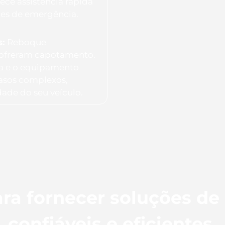
ece assistência rápida
ões de emergência.
s:
Reboque
 sofreram capotamento.
ia e o equipamento
casos complexos,
dade do seu veículo.
ra fornecer soluções de
confiáveis e eficientes.