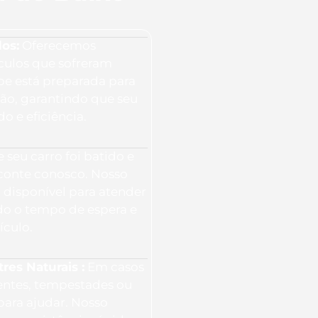
os:
Oferecemos
culos que sofreram
ipe está preparada para
ção, garantindo que seu
o e eficiência.
 seu carro foi batido e
 conte conosco. Nosso
 disponível para atender
o o tempo de espera e
ículo.
es Naturais :
Em casos
entes, tempestades ou
para ajudar. Nosso