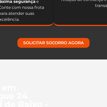
máxima segurança
e
trans
 Conte com nossa frota
ara atender suas
celência.
SOLICITAR SOCORRO AGORA
l em
que 24
 de Baixo -