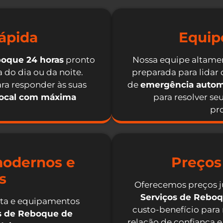
ápida
Equip
boque 24 horas
pronto
Nossa equipe altamen
 do dia ou da noite.
preparada para lidar
ra responder às suas
de
emergência autom
local com máxima
para resolver se
pro
odernos e
Preços
s
Oferecemos preços j
Serviços de Rebo
nta e equipamentos
custo-benefício para
os de Reboque de
relação de confiança e