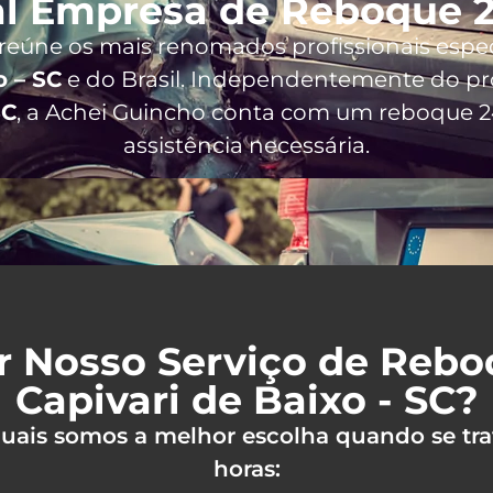
l Empresa de Reboque 2
 reúne os mais renomados profissionais espe
o – SC
e do Brasil
. Independentemente do pr
SC
, a Achei Guincho conta com um reboque 24
assistência necessária.
r Nosso Serviço de Reb
Capivari de Baixo - SC?
 quais somos a melhor escolha quando se tra
horas: