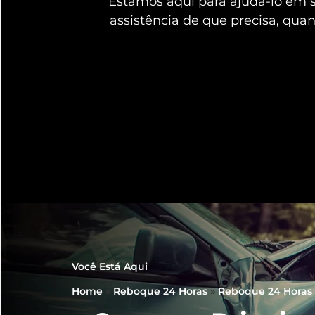
Estamos aqui para ajudá-lo em
assistência de que precisa, qua
Você Está Aqui
Home
»
Reboque 24 Horas
»
Reboque 24 Horas 