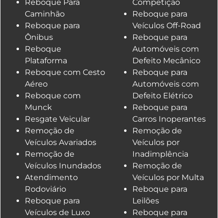
Reboque Para
Competição
Caminhão
Reboque para
Reboque para
Veículos Off-Road
Ônibus
Reboque para
Reboque
Automóveis com
Plataforma
Defeito Mecânico
Reboque com Cesto
Reboque para
Aéreo
Automóveis com
Reboque com
Defeito Elétrico
Munck
Reboque para
Resgate Veicular
Carros Inoperantes
Remoção de
Remoção de
Veículos Avariados
Veículos por
Remoção de
Inadimplência
Veículos Inundados
Remoção de
Atendimento
Veículos por Multa
Rodoviário
Reboque para
Reboque para
Leilões
Veículos de Luxo
Reboque para