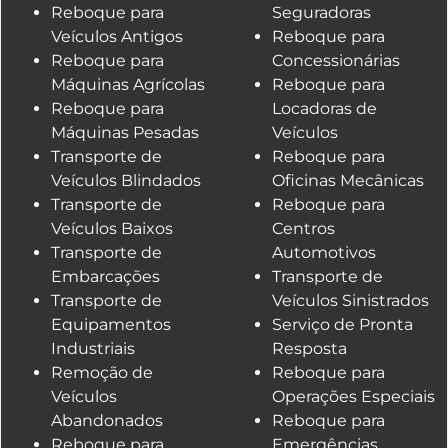
Reboque para
Seguradoras
Veículos Antigos
Reboque para
Reboque para
Concessionárias
Máquinas Agrícolas
Reboque para
Reboque para
Locadoras de
Máquinas Pesadas
Veículos
Transporte de
Reboque para
Veículos Blindados
Oficinas Mecânicas
Transporte de
Reboque para
Veículos Baixos
Centros
Transporte de
Automotivos
Embarcações
Transporte de
Transporte de
Veículos Sinistrados
Equipamentos
Serviço de Pronta
Industriais
Resposta
Remoção de
Reboque para
Veículos
Operações Especiais
Abandonados
Reboque para
Reboque para
Emergências