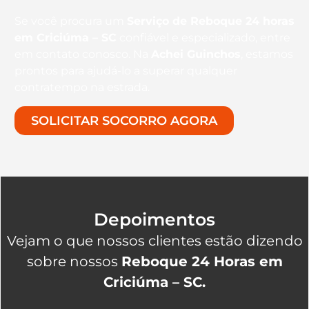
Se você procura um
Serviço de Reboque 24 horas
em Criciúma – SC
confiável e especializado, entre
em contato conosco. Na
Achei Guinchos
, estamos
prontos para ajudá-lo a superar qualquer
contratempo na estrada.
SOLICITAR SOCORRO AGORA
Depoimentos
Vejam o que nossos clientes estão dizendo
sobre nossos
Reboque 24 Horas em
Criciúma – SC.