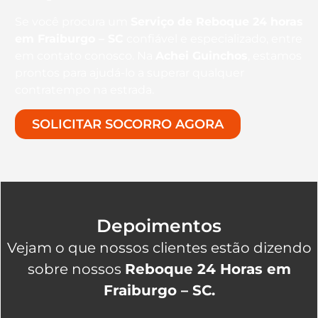
Se você procura um
Serviço de Reboque 24 horas
em Fraiburgo – SC
confiável e especializado, entre
em contato conosco. Na
Achei Guinchos
, estamos
prontos para ajudá-lo a superar qualquer
contratempo na estrada.
SOLICITAR SOCORRO AGORA
Depoimentos
Vejam o que nossos clientes estão dizendo
sobre nossos
Reboque 24 Horas em
Fraiburgo – SC.