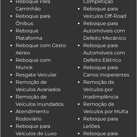
Reboque Para
Competição
Caminhão
Reboque para
Reboque para
Veículos Off-Road
Ônibus
Reboque para
Reboque
Automóveis com
Plataforma
Defeito Mecânico
Reboque com Cesto
Reboque para
Aéreo
Automóveis com
Reboque com
Defeito Elétrico
Munck
Reboque para
Resgate Veicular
Carros Inoperantes
Remoção de
Remoção de
Veículos Avariados
Veículos por
Remoção de
Inadimplência
Veículos Inundados
Remoção de
Atendimento
Veículos por Multa
Rodoviário
Reboque para
Reboque para
Leilões
Veículos de Luxo
Reboque para