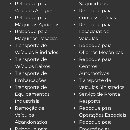
Reboque para
Seguradoras
Veículos Antigos
Reboque para
Reboque para
Concessionárias
Máquinas Agrícolas
Reboque para
Reboque para
Locadoras de
Máquinas Pesadas
Veículos
Transporte de
Reboque para
Veículos Blindados
Oficinas Mecânicas
Transporte de
Reboque para
Veículos Baixos
Centros
Transporte de
Automotivos
Embarcações
Transporte de
Transporte de
Veículos Sinistrados
Equipamentos
Serviço de Pronta
Industriais
Resposta
Remoção de
Reboque para
Veículos
Operações Especiais
Abandonados
Reboque para
Reboque para
Emergências