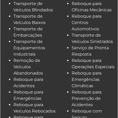
Transporte de
Reboque para
Veículos Blindados
Oficinas Mecânicas
Transporte de
Reboque para
Veículos Baixos
Centros
Transporte de
Automotivos
Embarcações
Transporte de
Transporte de
Veículos Sinistrados
Equipamentos
Serviço de Pronta
Industriais
Resposta
Remoção de
Reboque para
Veículos
Operações Especiais
Abandonados
Reboque para
Reboque para
Emergências
Acidentes
Climáticas
Reboque para
Reboque para
Emergências
Prevenção de
Reboque para
Acidentes
Veículos Rebocados
Reboque com
Reboque para
Seguro