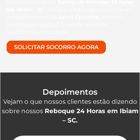
Se você procura um
Serviço de Reboque 24 horas
em Ibiam – SC
confiável e especializado, entre em
contato conosco. Na
Achei Guinchos
, estamos
prontos para ajudá-lo a superar qualquer
contratempo na estrada.
SOLICITAR SOCORRO AGORA
Depoimentos
Vejam o que nossos clientes estão dizendo
sobre nossos
Reboque 24 Horas em Ibiam
– SC.