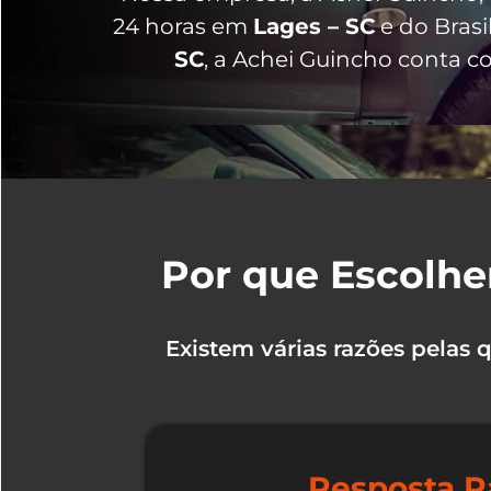
24 horas
em
Lages – SC
e do Brasi
SC
, a Achei Guincho conta c
Por que Escolhe
Existem várias razões pelas
Resposta R