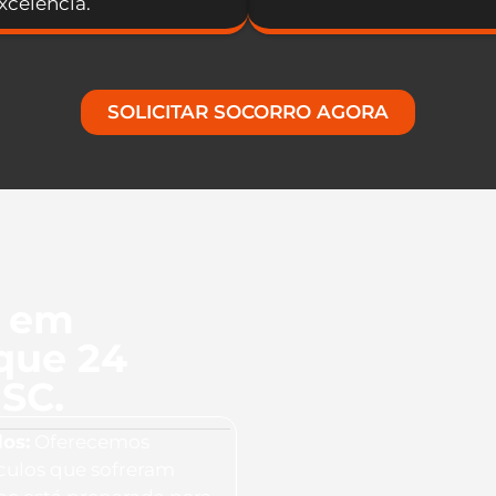
celência.
SOLICITAR SOCORRO AGORA
l em
que 24
 SC.
os:
Oferecemos
culos que sofreram