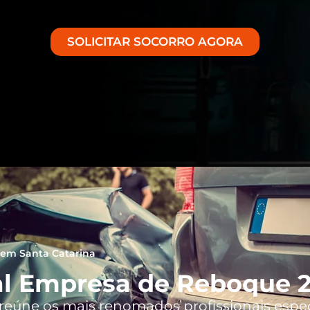
SOLICITAR SOCORRO AGORA
em Santa Catarina
l Empresa de Reboque 2
 reúne os mais renomados profissionais espe