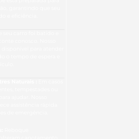
ipe está preparada para
ção, garantindo que seu
o e eficiência.
 seu carro foi batido e
 conte conosco. Nosso
 disponível para atender
o o tempo de espera e
ículo.
es Naturais :
Em casos
entes, tempestades ou
para ajudar. Nosso
ece assistência rápida
ões de emergência.
s:
Reboque
 sofreram capotamento.