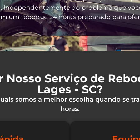
l
. Independentemente do problema que você
om um reboque 24 horas preparado para ofere
r Nosso Serviço de Reb
Lages - SC?
 quais somos a melhor escolha quando se tra
horas:
ápida
Equip