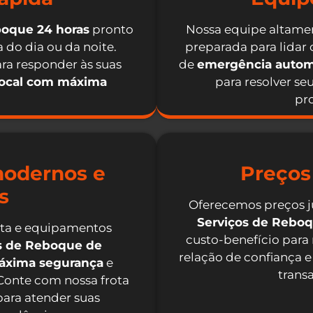
boque 24 horas
pronto
Nossa equipe altamen
 do dia ou da noite.
preparada para lidar
ra responder às suas
de
emergência autom
local com máxima
para resolver se
pro
odernos e
Preços
s
Oferecemos preços j
Serviços de Rebo
nta e equipamentos
custo-benefício para
os de Reboque de
relação de confiança e
máxima segurança
e
trans
 Conte com nossa frota
ara atender suas