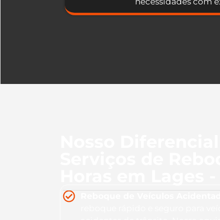
necessidades com ex
Nosso Diferencia
Serviços de Rebo
Horas em Lages -
Reboque de Veículos Acidentad
reboque rápido e seguro para veí