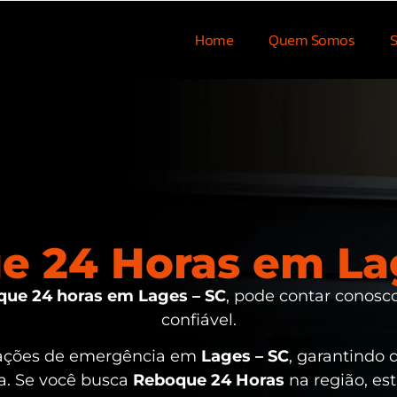
Home
Quem Somos
S
e 24 Horas em Lag
ue 24 horas em Lages – SC
, pode contar conosco
confiável.
uações de emergência em
Lages – SC
, garantindo 
sa. Se você busca
Reboque 24 Horas
na região, es