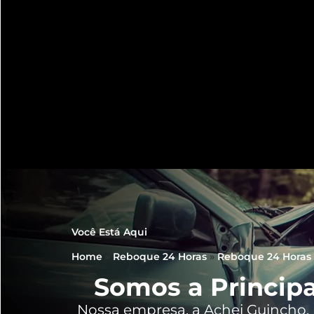
Você Está Aqui
Home
»
Reboque 24 Horas
»
Reboque 24 Horas 
Somos a Principa
Nossa empresa, a
Achei Guincho
,