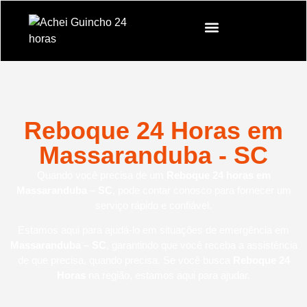
Reboque 24 Horas em
Massaranduba - SC
Quando você precisa de um
Reboque 24 horas em
Massaranduba – SC
, pode contar conosco para fornecer um
serviço rápido e confiável.
Estamos aqui para ajudá-lo em situações de emergência em
Massaranduba – SC
, garantindo que você receba a assistência
de que precisa, quando precisa. Se você busca
Reboque 24
Horas
na região, estamos aqui para ajudar.