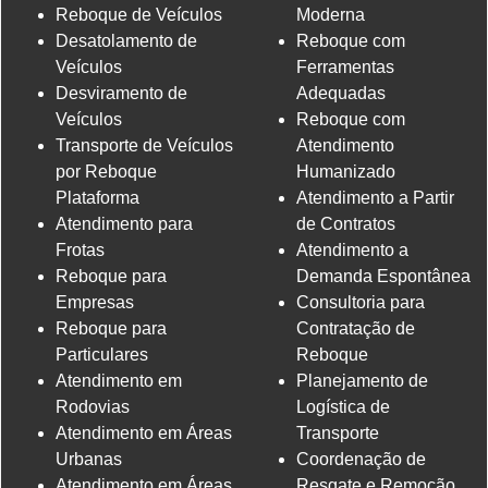
Reboque de Veículos
Moderna
Desatolamento de
Reboque com
Veículos
Ferramentas
Desviramento de
Adequadas
Veículos
Reboque com
Transporte de Veículos
Atendimento
por Reboque
Humanizado
Plataforma
Atendimento a Partir
Atendimento para
de Contratos
Frotas
Atendimento a
Reboque para
Demanda Espontânea
Empresas
Consultoria para
Reboque para
Contratação de
Particulares
Reboque
Atendimento em
Planejamento de
Rodovias
Logística de
Atendimento em Áreas
Transporte
Urbanas
Coordenação de
Atendimento em Áreas
Resgate e Remoção