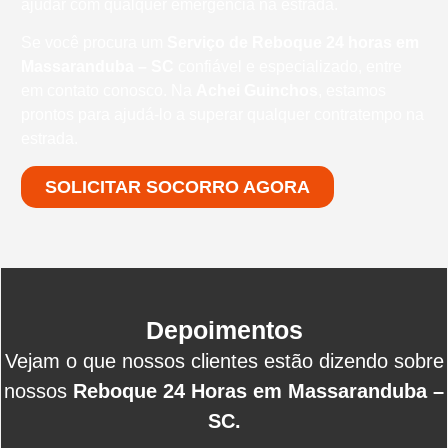
ajudar com qualquer emergência na estrada.
Se você procura um
Serviço de Reboque 24 horas em
Massaranduba – SC
confiável e especializado, entre
em contato conosco. Na
Achei Guinchos
, estamos
prontos para ajudá-lo a superar qualquer contratempo na
estrada.
SOLICITAR SOCORRO AGORA
Depoimentos
Vejam o que nossos clientes estão dizendo sobre
nossos
Reboque 24 Horas em Massaranduba –
SC.