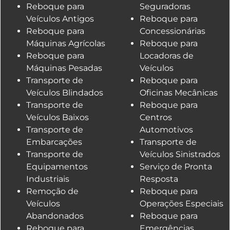
Reboque para
Seguradoras
Veículos Antigos
Reboque para
Reboque para
Concessionárias
Máquinas Agrícolas
Reboque para
Reboque para
Locadoras de
Máquinas Pesadas
Veículos
Transporte de
Reboque para
Veículos Blindados
Oficinas Mecânicas
Transporte de
Reboque para
Veículos Baixos
Centros
Transporte de
Automotivos
Embarcações
Transporte de
Transporte de
Veículos Sinistrados
Equipamentos
Serviço de Pronta
Industriais
Resposta
Remoção de
Reboque para
Veículos
Operações Especiais
Abandonados
Reboque para
Reboque para
Emergências