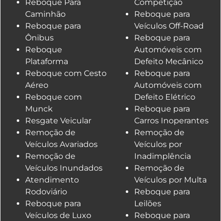
Reboque Para
Competição
Caminhão
Reboque para
Reboque para
Veículos Off-Road
Ônibus
Reboque para
Reboque
Automóveis com
Plataforma
Defeito Mecânico
Reboque com Cesto
Reboque para
Aéreo
Automóveis com
Reboque com
Defeito Elétrico
Munck
Reboque para
Resgate Veicular
Carros Inoperantes
Remoção de
Remoção de
Veículos Avariados
Veículos por
Remoção de
Inadimplência
Veículos Inundados
Remoção de
Atendimento
Veículos por Multa
Rodoviário
Reboque para
Reboque para
Leilões
Veículos de Luxo
Reboque para