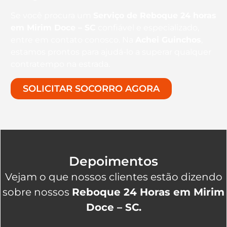
Se você procura um
Serviço de Reboque 24 horas
em Mirim Doce – SC
confiável e especializado,
entre em contato conosco. Na
Achei Guinchos
,
estamos prontos para ajudá-lo a superar qualquer
contratempo na estrada.
SOLICITAR SOCORRO AGORA
Depoimentos
Vejam o que nossos clientes estão dizendo
sobre nossos
Reboque 24 Horas em Mirim
Doce – SC.