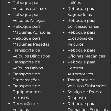
Reboque para
Leilões
Veículos de Luxo
Reboque para
Reboque para
Seguradoras
Veículos Antigos
Reboque para
Reboque para
Concessionárias
Máquinas Agrícolas
Reboque para
Reboque para
Locadoras de
Máquinas Pesadas
Veículos
Transporte de
Reboque para
Veículos Blindados
Oficinas Mecânicas
Transporte de
Reboque para
Veículos Baixos
Centros
Transporte de
Automotivos
Embarcações
Transporte de
Transporte de
Veículos Sinistrados
Equipamentos
Serviço de Pronta
Industriais
Resposta
Remoção de
Reboque para
Veículos
Operações Especiais