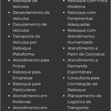
Reboque de
Reboque com Frota
Veículos
Moderna
Desatolamento de
Reboque com
Veículos
Ferramentas
Desviramento de
Adequadas
Veículos
Reboque com
Transporte de
Atendimento
Veículos por
Humanizado
Reboque
Atendimento a
Plataforma
Partir de Contratos
Atendimento para
Atendimento a
Frotas
Demanda
Reboque para
Espontânea
Empresas
Consultoria para
Reboque para
Contratação de
Particulares
Reboque
Atendimento em
Planejamento de
Rodovias
Logística de
Atendimento em
Transporte