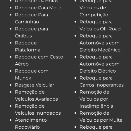
Reboque 24 Horas
Reboque para
Reboque Para Moto
Veículos de
Reboque Para
Competição
Caminhão
Reboque para
Reboque para
Veículos Off-Road
Ônibus
Reboque para
Reboque
Automóveis com
Plataforma
Defeito Mecânico
Reboque com Cesto
Reboque para
Aéreo
Automóveis com
Reboque com
Defeito Elétrico
Munck
Reboque para
Resgate Veicular
Carros Inoperantes
Remoção de
Remoção de
Veículos Avariados
Veículos por
Remoção de
Inadimplência
Veículos Inundados
Remoção de
Atendimento
Veículos por Multa
Rodoviário
Reboque para