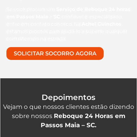
Se você procura um
Serviço de Reboque 24 horas
em Passos Maia – SC
confiável e especializado,
entre em contato conosco. Na
Achei Guinchos
,
estamos prontos para ajudá-lo a superar qualquer
contratempo na estrada.
SOLICITAR SOCORRO AGORA
Depoimentos
Vejam o que nossos clientes estão dizendo
sobre nossos
Reboque 24 Horas em
Passos Maia – SC.