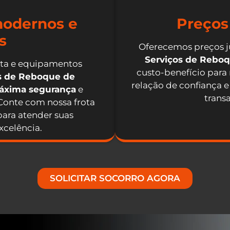
odernos e
Preços
s
Oferecemos preços j
Serviços de Rebo
nta e equipamentos
custo-benefício para
os de Reboque de
relação de confiança e
máxima segurança
e
trans
 Conte com nossa frota
ara atender suas
celência.
SOLICITAR SOCORRO AGORA