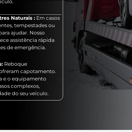
ículo.
es Naturais :
Em casos
entes, tempestades ou
para ajudar. Nosso
ece assistência rápida
ões de emergência.
s:
Reboque
 sofreram capotamento.
ia e o equipamento
casos complexos,
dade do seu veículo.