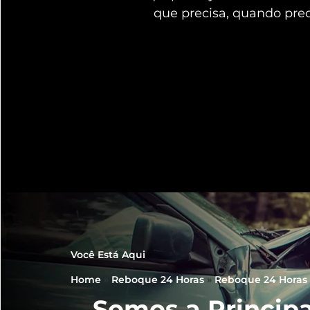
que precisa, quando pre
Você Está Aqui
Home
»
Reboque 24 Horas
»
Reboque 24 Horas 
Somos a Principa