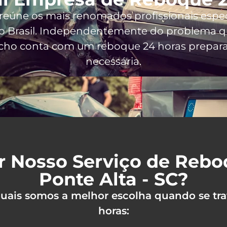
 reúne os mais renomados profissionais espe
 Brasil
. Independentemente do problema qu
ncho conta com um reboque 24 horas preparad
necessária.
r Nosso Serviço de Reb
Ponte Alta - SC?
 quais somos a melhor escolha quando se tra
horas: