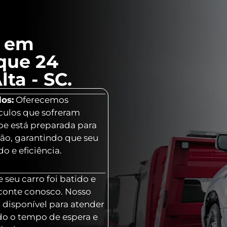
l em
que 24
ta - SC.
os:
Oferecemos
culos que sofreram
ipe está preparada para
ção, garantindo que seu
o e eficiência.
 seu carro foi batido e
 conte conosco. Nosso
 disponível para atender
o o tempo de espera e