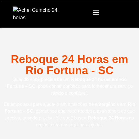
Reboque 24 Horas em
Rio Fortuna - SC
Quando você precisa de um
Reboque 24 horas em Rio
Fortuna – SC
, pode contar conosco para fornecer um serviço
rápido e confiável.
Estamos aqui para ajudá-lo em situações de emergência em
Rio
Fortuna – SC
, garantindo que você receba a assistência de que
precisa, quando precisa. Se você busca
Reboque 24 Horas
na
região, estamos aqui para ajudar.