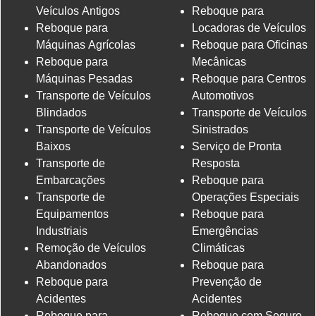
Veículos Antigos
Reboque para
Reboque para
Locadoras de Veículos
Máquinas Agrícolas
Reboque para Oficinas
Reboque para
Mecânicas
Máquinas Pesadas
Reboque para Centros
Transporte de Veículos
Automotivos
Blindados
Transporte de Veículos
Transporte de Veículos
Sinistrados
Baixos
Serviço de Pronta
Transporte de
Resposta
Embarcações
Reboque para
Transporte de
Operações Especiais
Equipamentos
Reboque para
Industriais
Emergências
Remoção de Veículos
Climáticas
Abandonados
Reboque para
Reboque para
Prevenção de
Acidentes
Acidentes
Reboque para
Reboque com Seguro