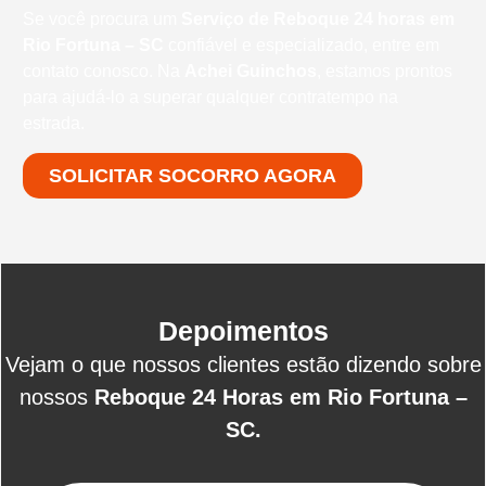
Se você procura um
Serviço de Reboque 24 horas em
Rio Fortuna – SC
confiável e especializado, entre em
contato conosco. Na
Achei Guinchos
, estamos prontos
para ajudá-lo a superar qualquer contratempo na
estrada.
SOLICITAR SOCORRO AGORA
Depoimentos
Vejam o que nossos clientes estão dizendo sobre
nossos
Reboque 24 Horas em Rio Fortuna –
SC.