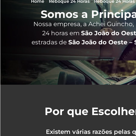
Home
»
Reboque 24 Horas
»
Reboque 24 Horas 
Somos a Principa
Nossa empresa, a
Achei Guincho
,
24 horas
em
São João do Oest
estradas de
São João do Oeste – 
Por que Escolhe
Existem várias razões pelas