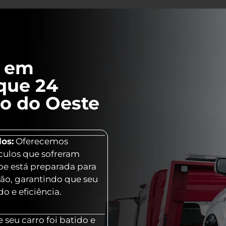
l em
que 24
o do Oeste
os:
Oferecemos
culos que sofreram
ipe está preparada para
ção, garantindo que seu
o e eficiência.
 seu carro foi batido e