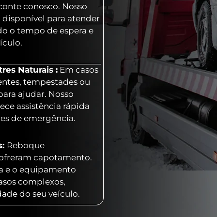
 conte conosco. Nosso
 disponível para atender
o o tempo de espera e
ículo.
es Naturais :
Em casos
entes, tempestades ou
para ajudar. Nosso
ece assistência rápida
ões de emergência.
s:
Reboque
 sofreram capotamento.
ia e o equipamento
casos complexos,
dade do seu veículo.