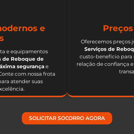
odernos e
Preços
s
Oferecemos preços j
Serviços de Rebo
nta e equipamentos
custo-benefício para
os de Reboque de
relação de confiança e
máxima segurança
e
trans
 Conte com nossa frota
ara atender suas
celência.
SOLICITAR SOCORRO AGORA