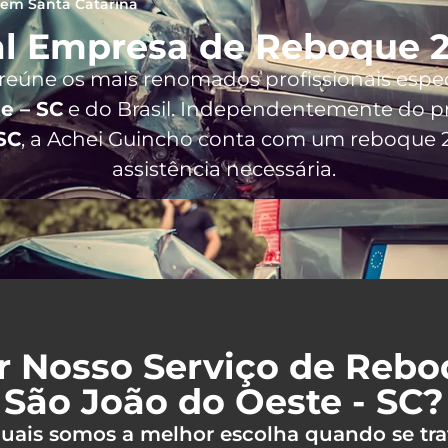
em Santa Catarina
l Empresa de Reboque 2
 reúne os mais renomados profissionais espe
e – SC
e do Brasil
. Independentemente do pr
SC
, a Achei Guincho conta com um reboque 2
assistência necessária.
r Nosso Serviço de Reb
São João do Oeste - SC?
 quais somos a melhor escolha quando se tra