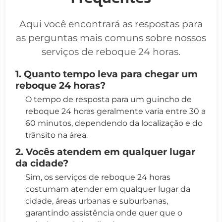
Aqui você encontrará as respostas para
as perguntas mais comuns sobre nossos
serviços de reboque 24 horas.
1. Quanto tempo leva para chegar um
reboque 24 horas?
O tempo de resposta para um guincho de
reboque 24 horas geralmente varia entre 30 a
60 minutos, dependendo da localização e do
trânsito na área.
2. Vocês atendem em qualquer lugar
da cidade?
Sim, os serviços de reboque 24 horas
costumam atender em qualquer lugar da
cidade, áreas urbanas e suburbanas,
garantindo assistência onde quer que o