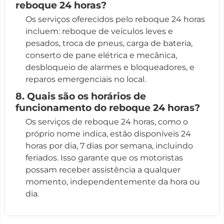
reboque 24 horas?
Os serviços oferecidos pelo reboque 24 horas
incluem: reboque de veículos leves e
pesados, troca de pneus, carga de bateria,
conserto de pane elétrica e mecânica,
desbloqueio de alarmes e bloqueadores, e
reparos emergenciais no local.
8. Quais são os horários de
funcionamento do reboque 24 horas?
Os serviços de reboque 24 horas, como o
próprio nome indica, estão disponíveis 24
horas por dia, 7 dias por semana, incluindo
feriados. Isso garante que os motoristas
possam receber assistência a qualquer
momento, independentemente da hora ou
dia.