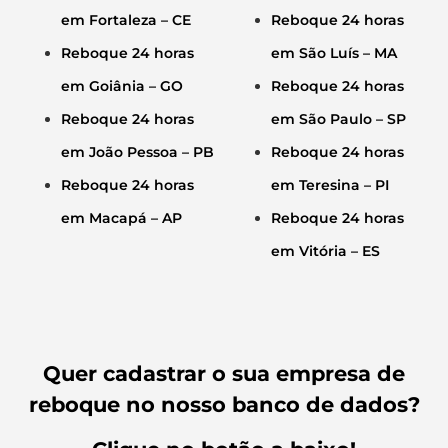
em Fortaleza – CE
Reboque 24 horas
Reboque 24 horas
em São Luís – MA
em Goiânia – GO
Reboque 24 horas
Reboque 24 horas
em São Paulo – SP
em João Pessoa – PB
Reboque 24 horas
Reboque 24 horas
em Teresina – PI
em Macapá – AP
Reboque 24 horas
em Vitória – ES
Quer cadastrar o sua empresa de
reboque no nosso banco de dados?