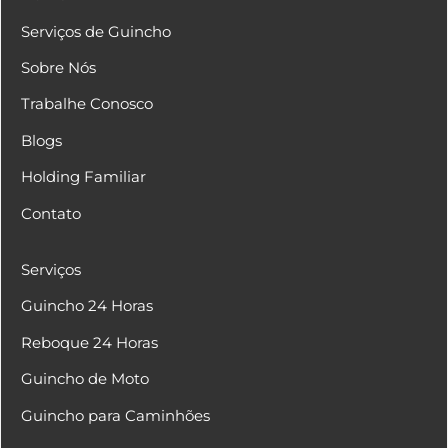
Serviços de Guincho
Sobre Nós
Trabalhe Conosco
Blogs
Holding Familiar
Contato
Serviços
Guincho 24 Horas
Reboque 24 Horas
Guincho de Moto
Guincho para Caminhões