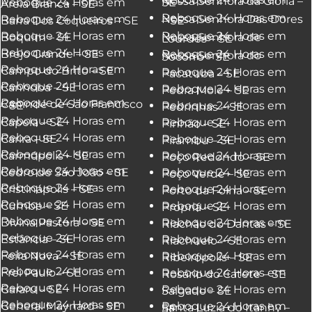
Reboque 24 Horas em Nossa Senhora da Glória – SE
Reboque 24 Horas em Areia Branca – SE
Reboque 24 Horas em Barra Dos Coqueiros – SE
Reboque 24 Horas em Nossa Senhora Das Dores – SE
Reboque 24 Horas em Boquim – SE
Reboque 24 Horas em Nossa Senhora de Lourdes – SE
Reboque 24 Horas em Brejo Grande – SE
Reboque 24 Horas em Nossa Senhora do Socorro – SE
Reboque 24 Horas em Campo do Brito – SE
Reboque 24 Horas em Pacatuba – SE
Reboque 24 Horas em Canhoba – SE
Reboque 24 Horas em Pedra Mole – SE
Reboque 24 Horas em Canindé de São Francisco – SE
Reboque 24 Horas em Pedrinhas – SE
Reboque 24 Horas em Capela – SE
Reboque 24 Horas em Pinhão – SE
Reboque 24 Horas em Carira – SE
Reboque 24 Horas em Pirambu – SE
Reboque 24 Horas em Carmópolis – SE
Reboque 24 Horas em Poço Redondo – SE
Reboque 24 Horas em Cedro de São João – SE
Reboque 24 Horas em Poço Verde – SE
Reboque 24 Horas em Cristinápolis – SE
Reboque 24 Horas em Porto da Folha – SE
Reboque 24 Horas em Cumbe – SE
Reboque 24 Horas em Propriá – SE
Reboque 24 Horas em Divina Pastora – SE
Reboque 24 Horas em Riachão do Dantas – SE
Reboque 24 Horas em Estância – SE
Reboque 24 Horas em Riachuelo – SE
Reboque 24 Horas em Feira Nova – SE
Reboque 24 Horas em Ribeirópolis – SE
Reboque 24 Horas em Frei Paulo – SE
Reboque 24 Horas em Rosário do Catete – SE
Reboque 24 Horas em Gararu – SE
Reboque 24 Horas em Salgado – SE
Reboque 24 Horas em General Maynard – SE
Reboque 24 Horas em Santa Luzia do Itanhy – SE