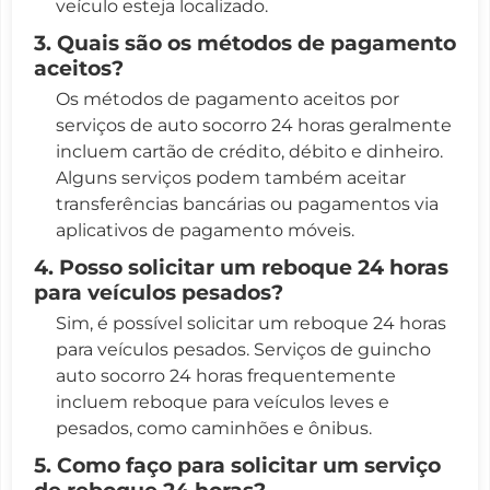
veículo esteja localizado.
3. Quais são os métodos de pagamento
aceitos?
Os métodos de pagamento aceitos por
serviços de auto socorro 24 horas geralmente
incluem cartão de crédito, débito e dinheiro.
Alguns serviços podem também aceitar
transferências bancárias ou pagamentos via
aplicativos de pagamento móveis.
4. Posso solicitar um reboque 24 horas
para veículos pesados?
Sim, é possível solicitar um reboque 24 horas
para veículos pesados. Serviços de guincho
auto socorro 24 horas frequentemente
incluem reboque para veículos leves e
pesados, como caminhões e ônibus.
5. Como faço para solicitar um serviço
de reboque 24 horas?