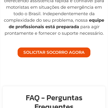
oferecendo assistência rápida e confiável para
motoristas em situações de emergência em
todo o Brasil. Independentemente da
complexidade do seu problema, nossa
equipe
de profissionais está preparada
para agir
prontamente e fornecer o suporte necessário.
SOLICITAR SOCORRO AGORA
FAQ - Perguntas
Frequentes