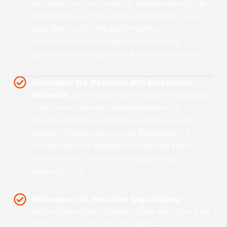
estrada, conte conosco. Nosso serviço de
Reboque 24 Horas está disponível para
atender você imediatamente,
minimizando o tempo de espera e
garantindo a segurança do seu veículo.
Reboque de Veículos em Desastres
Naturais :
Em casos de desastres naturais
como enchentes, tempestades ou
deslizamentos, estamos prontos para
ajudar. Nosso serviço de Reboque 24
Horas oferece assistência rápida para
remover veículos em situações de
emergência.
Reboque de Veículos Capotados:
Reboque especializado para veículos que
sofreram capotamento. Nossa equipe