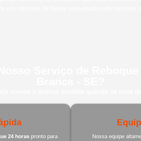
m um reboque 24 horas preparado para oferecer a 
 Nosso Serviço de Reboque 
Branca - SE?
uais somos a melhor escolha quando se trata de
ápida
Equip
ue 24 horas
pronto para
Nossa equipe altamen