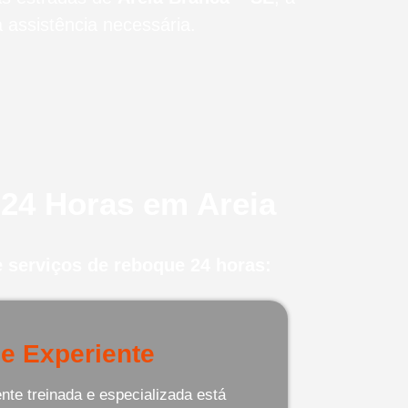
assistência necessária.
24 Horas em Areia
 serviços de reboque 24 horas:
e Experiente
te treinada e especializada está