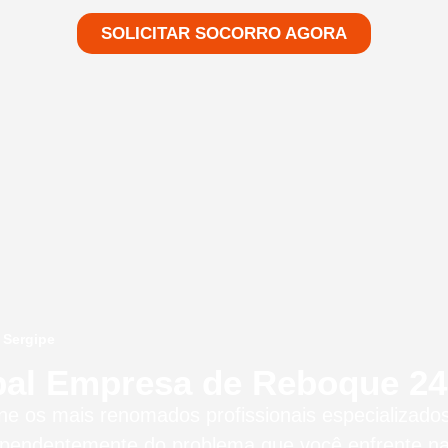
SOLICITAR SOCORRO AGORA
 Sergipe
pal Empresa de Reboque 24 
úne os mais renomados profissionais especializad
ependentemente do problema que você enfrente n