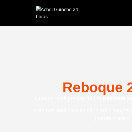
Reboque 2
Quando você precisa de um
Reboque 24
Estamos aqui para ajudá-lo em situaçõe
quando precisa