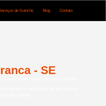
Serviços de Guincho
Blog
Contato
ranca - SE
a fornecer um serviço rápido e confiável.
 você receba a assistência de que precisa,
qui para ajudar.