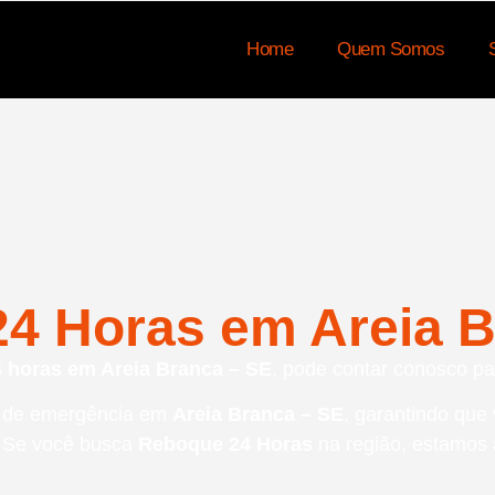
Home
Quem Somos
4 Horas em Areia B
 horas em Areia Branca – SE
, pode contar conosco par
s de emergência em
Areia Branca – SE
, garantindo que
. Se você busca
Reboque 24 Horas
na região, estamos a