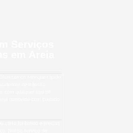
em Serviços
as em Areia
ferecemos reboque rápido
cidentes de trânsito.
ar com qualquer tipo de
 seja removido com cuidado
 carro foi batido e precisa
sco. Nosso serviço de