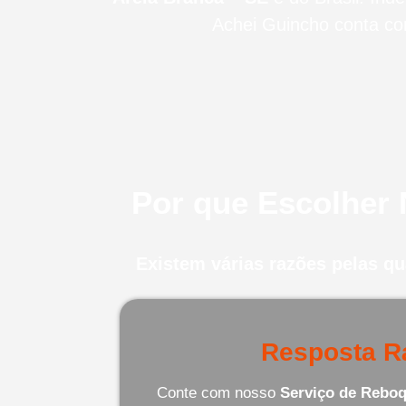
Achei Guincho conta co
Por que Escolher
Existem várias razões pelas q
Resposta R
Conte com nosso
Serviço de Reboq