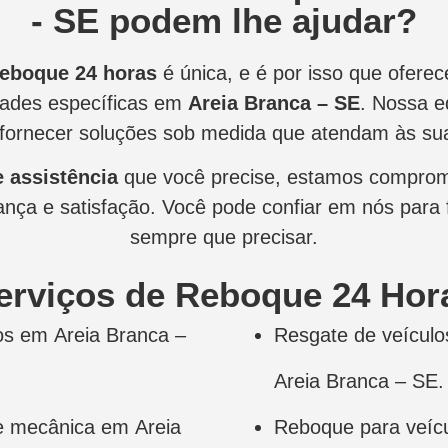
- SE podem lhe ajudar?
reboque 24 horas
é única, e é por isso que ofer
dades específicas em
Areia Branca – SE
. Nossa e
fornecer soluções sob medida que atendam às su
e assistência
que você precise, estamos comprom
nça e satisfação. Você pode confiar em nós para f
sempre que precisar.
erviços de Reboque 24 Hor
os em Areia Branca –
Resgate de veícul
Areia Branca – SE.
e mecânica em Areia
Reboque para veícu