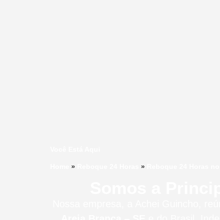
Você Está Aqui
Home
»
Reboque 24 Horas
»
Reboque 24 Horas no
Somos a Princi
Nossa empresa, a
Achei Guincho
, re
Areia Branca – SE
e do Brasil
. Ind