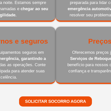
 da noite. Estamos sempre
preparada para lidar 
 chamadas e
chegar ao seu
emergência automotiv
gilidade.
resolver seu problema
nos e seguros
Preços
equipamentos seguros em
Oferecemos preços j
ergência, garantindo a
Serviços de Reboqu
odas as operações. Conte
benefício para nossos 
ipada para atender suas
confiança e transparê
celência.
SOLICITAR SOCORRO AGORA