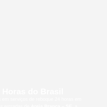
Horas do Brasil
os em serviços de reboque 24 horas
em
as estradas de
Areia Branca – SE
, a