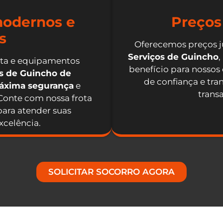
odernos e
Preços
s
Oferecemos preços j
Serviços de Guincho
,
nta e equipamentos
benefício para nossos
os de Guincho de
de confiança e tra
máxima segurança
e
trans
 Conte com nossa frota
ara atender suas
celência.
SOLICITAR SOCORRO AGORA