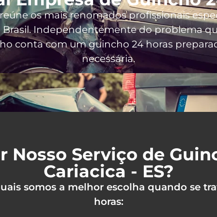
, reúne os mais renomados profissionais espe
 Brasil
. Independentemente do problema que
cho conta com um guincho 24 horas preparado
necessária.
r Nosso Serviço de Gui
Cariacica - ES?
 quais somos a melhor escolha quando se tra
horas: